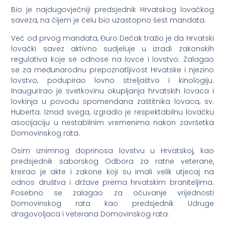
Bio je najdugovječniji predsjednik Hrvatskog lovačkog
saveza, na čijem je čelu bio uzastopno šest mandata.
Već od prvog mandata, Đuro Dečak tražio je da Hrvatski
lovački savez aktivno sudjeluje u izradi zakonskih
regulativa koje se odnose na lovce i lovstvo. Zalagao
se za međunarodnu prepoznatljivost Hrvatske i njezino
lovstvo, podupirao lovno streljaštvo i kinologiju.
Inaugurirao je svetkovinu okupljanja hrvatskih lovaca i
lovkinja u povodu spomendana zaštitnika lovaca, sv.
Huberta. Iznad svega, izgradio je respektabilnu lovačku
asocijaciju u nestabilnim vremenima nakon završetka
Domovinskog rata.
Osim iznimnog doprinosa lovstvu u Hrvatskoj, kao
predsjednik saborskog Odbora za ratne veterane,
kreirao je akte i zakone koji su imali velik utjecaj na
odnos društva i države prema hrvatskim braniteljima.
Posebno se zalagao za očuvanje vrijednosti
Domovinskog rata kao predsjednik Udruge
dragovoljaca i veterana Domovinskog rata.