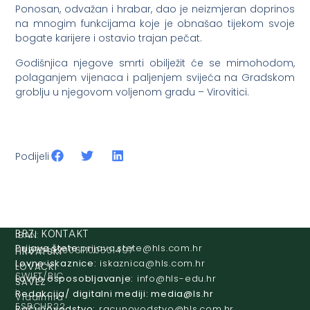
Ponosan, odvažan i hrabar, dao je neizmjeran doprinos
na mnogim funkcijama koje je obnašao tijekom svoje
bogate karijere i ostavio trajan pečat.
Godišnjica njegove smrti obilježit će se mimohodom,
polaganjem vijenaca i paljenjem svijeća na Gradskom
groblju u njegovom voljenom gradu – Virovitici.
Podijeli
IBAN:
BRZI KONTAKT
Prijava štete:
@etets.avajirp
rh.moc.slh
HR8124020061100501497
HRVATSKI
Lovne iskaznice:
@acinzaksi
rh.moc.slh
LOVAČKI
SWIFT/BIC
Lovno osposobljavanje:
@ofni
rh.ude-slh
SAVEZ
:
Redakcija/ digitalni mediji:
@aidem
rh.sl
Vladimira
ESBCHR22
Računovodstvo:
@ovtsdovonucar
rh.moc.slh