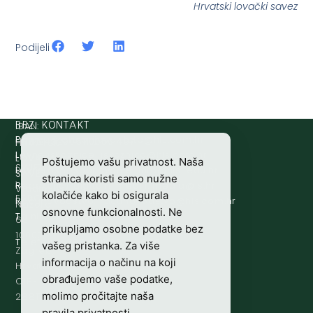
Hrvatski lovački savez
Podijeli
IBAN:
BRZI KONTAKT
Prijava štete:
@etets.avajirp
rh.moc.slh
HR8124020061100501497
HRVATSKI
Lovne iskaznice:
@acinzaksi
rh.moc.slh
LOVAČKI
Poštujemo vašu privatnost. Naša
SWIFT/BIC
Lovno osposobljavanje:
@ofni
rh.ude-slh
SAVEZ
stranica koristi samo nužne
:
Redakcija/ digitalni mediji:
@aidem
rh.sl
Vladimira
kolačiće kako bi osigurala
ESBCHR22
Računovodstvo:
@ovtsdovonucar
rh.moc.slh
Nazora
osnovne funkcionalnosti. Ne
Tajništvo:
@slh
rh.sl
63
prikupljamo osobne podatke bez
10000
Telefon:
+385 (0)1 48 34 560
vašeg pristanka. Za više
Zagreb,
informacija o načinu na koji
Hrvatska
obrađujemo vaše podatke,
OIB-
molimo pročitajte naša
28817560444
pravila privatnosti
.