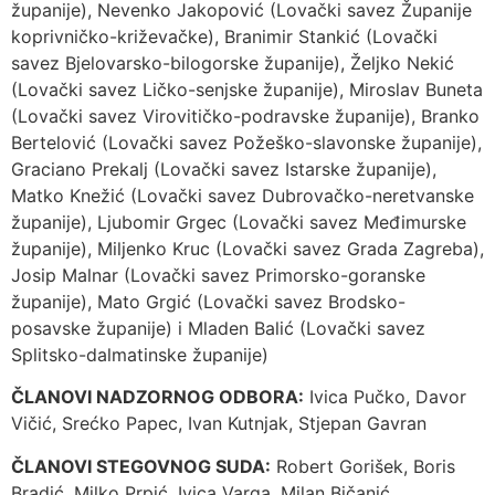
županije), Nevenko Jakopović (Lovački savez Županije
koprivničko-križevačke), Branimir Stankić (Lovački
savez Bjelovarsko-bilogorske županije), Željko Nekić
(Lovački savez Ličko-senjske županije), Miroslav Buneta
(Lovački savez Virovitičko-podravske županije), Branko
Bertelović (Lovački savez Požeško-slavonske županije),
Graciano Prekalj (Lovački savez Istarske županije),
Matko Knežić (Lovački savez Dubrovačko-neretvanske
županije), Ljubomir Grgec (Lovački savez Međimurske
županije), Miljenko Kruc (Lovački savez Grada Zagreba),
Josip Malnar (Lovački savez Primorsko-goranske
županije), Mato Grgić (Lovački savez Brodsko-
posavske županije) i Mladen Balić (Lovački savez
Splitsko-dalmatinske županije)
ČLANOVI NADZORNOG ODBORA:
Ivica Pučko, Davor
Vičić, Srećko Papec, Ivan Kutnjak, Stjepan Gavran
ČLANOVI STEGOVNOG SUDA:
Robert Gorišek, Boris
Bradić, Milko Prpić, Ivica Varga, Milan Bičanić