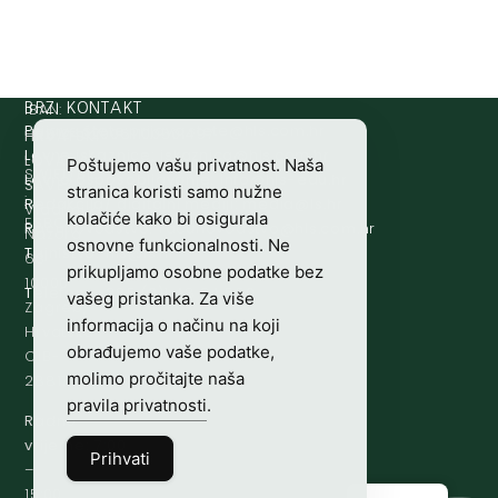
IBAN:
BRZI KONTAKT
Prijava štete:
@etets.avajirp
rh.moc.slh
HR8124020061100501497
HRVATSKI
Lovne iskaznice:
@acinzaksi
rh.moc.slh
LOVAČKI
Poštujemo vašu privatnost. Naša
SWIFT/BIC
Lovno osposobljavanje:
@ofni
rh.ude-slh
SAVEZ
stranica koristi samo nužne
:
Redakcija/ digitalni mediji:
@aidem
rh.sl
Vladimira
kolačiće kako bi osigurala
ESBCHR22
Računovodstvo:
@ovtsdovonucar
rh.moc.slh
Nazora
osnovne funkcionalnosti. Ne
Tajništvo:
@slh
rh.sl
63
prikupljamo osobne podatke bez
10000
Telefon:
+385 (0)1 48 34 560
vašeg pristanka. Za više
Zagreb,
informacija o načinu na koji
Hrvatska
obrađujemo vaše podatke,
OIB-
molimo pročitajte naša
28817560444
pravila privatnosti
.
Radno
vrijeme:
7:00
Prihvati
–
15:00