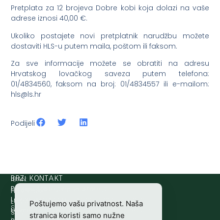
Pretplata za 12 brojeva Dobre kobi koja dolazi na vaše
adrese iznosi 40,00 €.
Ukoliko postajete novi pretplatnik narudžbu možete
dostaviti HLS-u putem maila, poštom ili faksom.
Za sve informacije možete se obratiti na adresu
Hrvatskog lovačkog saveza putem telefona:
01/4834560, faksom na broj: 01/4834557 ili e-mailom:
@slh
rh.sl
Podijeli
IBAN:
BRZI KONTAKT
Prijava štete:
@etets.avajirp
rh.moc.slh
HR8124020061100501497
HRVATSKI
Lovne iskaznice:
@acinzaksi
rh.moc.slh
LOVAČKI
Poštujemo vašu privatnost. Naša
SWIFT/BIC
Lovno osposobljavanje:
@ofni
rh.ude-slh
SAVEZ
stranica koristi samo nužne
: