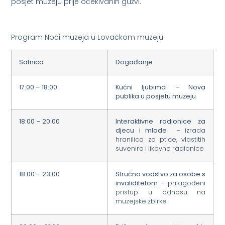
posjet muzeju prije očekivanih gužvi.
Program Noći muzeja u Lovačkom muzeju:
Satnica
Događanje
17:00 – 18:00
Kućni ljubimci – Nova
publika u posjetu muzeju
18:00 – 20:00
Interaktivne radionice za
djecu i mlade
– izrada
hranilica za ptice, vlastitih
suvenira i likovne radionice
18:00 – 23:00
Stručno vodstvo za osobe s
invaliditetom
– prilagođeni
pristup u odnosu na
muzejske zbirke