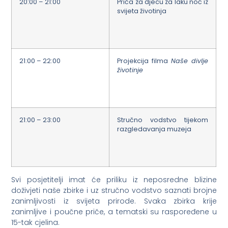
20:00 – 21:00
Priča za djecu za laku noć iz
svijeta životinja
21:00 – 22:00
Projekcija filma
Naše divlje
životinje
21:00 – 23:00
Stručno vodstvo tijekom
razgledavanja muzeja
Svi posjetitelji imat će priliku iz neposredne blizine
doživjeti naše zbirke i uz stručno vodstvo saznati brojne
zanimljivosti iz svijeta prirode. Svaka zbirka krije
zanimljive i poučne priče, a tematski su raspoređene u
15-tak cjelina.