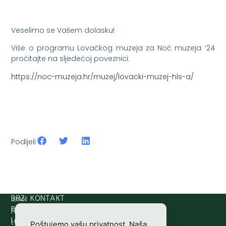
Veselimo se Vašem dolasku!
Više o programu Lovačkog muzeja za Noć muzeja ’24
pročitajte na sljedećoj poveznici:
https://noc-muzeja.hr/muzej/lovacki-muzej-hls-a/
Podijeli
IBAN:
BRZI KONTAKT
Prijava štete:
@etets.avajirp
rh.moc.slh
HR8124020061100501497
HRVATSKI
Lovne iskaznice:
@acinzaksi
rh.moc.slh
LOVAČKI
Poštujemo vašu privatnost. Naša