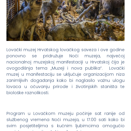
Lovački muzej Hrvatskog lovačkog saveza i ove godine
ponovno se pridružuje Noći muzeja, najvećoj
nacionalnoj muzejskoj manifestaciji u Hrvatskoj čija je
ovogodišnja tema „Muzeji i nova publika“. Lovački
muzej u manifestaciju se uključuje organizacijom niza
zanimljivih događanja kako bi naglasilo važnu ulogu
lovaca u očuvanju prirode i životinjskih staništa te
biološke raznolikosti.
Program u Lovačkom muzeju počinje sat ranije od
službenog vremena Noći muzeja, u 17.00 sati kako bi
svim posjetiteljima s kućnim ljubimcima omogućio