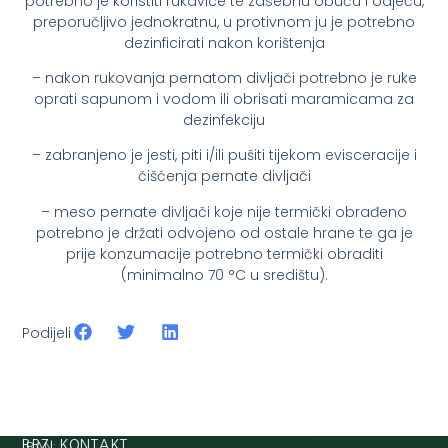
potrebno je koristiti rukavice te zasebnu obuću i odjeću,
preporučljivo jednokratnu, u protivnom ju je potrebno
dezinficirati nakon korištenja
– nakon rukovanja pernatom divljači potrebno je ruke
oprati sapunom i vodom ili obrisati maramicama za
dezinfekciju
– zabranjeno je jesti, piti i/ili pušiti tijekom evisceracije i
čišćenja pernate divljači
– meso pernate divljači koje nije termički obrađeno
potrebno je držati odvojeno od ostale hrane te ga je
prije konzumacije potrebno termički obraditi
(minimalno 70 °C u središtu).
Podijeli
IBAN:
BRZI KONTAKT