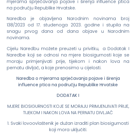
mjerama sprječavanja pojave i širenja influence ptica
na području Republike Hrvatske.
Naredba je objavljena Narodnim novinama broj
138/2023 od 17. studenoga 2023. godine i stupila na
snagu prvog dana od dana objave u Narodnim
novinama.
Cijelu Naredbu možete preuzeti u privitku, a Dodatak I
Naredbe koji se odnosi na mjere biosigurnosti koje se
moraju primjenjivati prije, tijekom i nakon lova na
pernatu divljač, a koje prenosimo u cijelosti.
Naredba o mjerama sprječavanja pojave i širenja
influence ptica na području Republike Hrvatske
DODATAK I
MJERE BIOSIGURNOSTI KOJE SE MORAJU PRIMJENJIVATI PRIJE,
TIJEKOM I NAKON LOVA NA PERNATU DIVLJAČ
1. Svaki lovoovlaštenik je dužan izraditi plan biosigurnosti
koji mora uključiti: