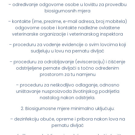
– određivanje odgovorne osobe u lovištu za provedbu
biosigurnosnih mjera
– kontakte (ime, prezime, e-mail adresa, broj mobitela)
odgovorne osobe i kontakte nadležne ovlaštene
veterinarske organizacije i veterinarskog inspektora
– proceduru za vođenje evidencije o svim lovcima koji
sudjeluju u lovu na pernatu divljač
– proceduru za odrobljavanje (evisceraciju) i čišćenje
odstrijeljene pernate divljači s točno određenim
prostorom za tu namjenu
– proceduru za neškodljivo odlaganje, odnosno
uništavanje nusproizvoda životinjskog podrijetla
nastalog nakon odstrjela.
2. Biosigurnosne mjere minimalno uključuju:
– dezinfekciju obuće, opreme i pribora nakon lova na
pernatu divljač