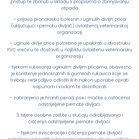
pristup te zbrinuti u skladu s propisima o zbrinjavanju
otpada
– prijava pronalaska bolesnih i uginulih divljih ptica
(uključujući i pernatu divljač) ovlaštenoj veterinarskoj
organizaciji
– uginule divlje ptice potrebno je upakirati u dvostruku
PVC vrećicu te dostaviti u najbližu ovlaštenu veterinarsku
organizaciju
– tijekom rukovanja uginulim divljim pticama, obavezno
je korištenje jednokratnih ili gumenih rukavica koje se
trebaju neškodljivo odložiti ili ih nakon uporabe oprati
sapunom i vodom te dezinficirati
– zabranjeno je hraniti perad, pse i mačke s ostacima
odstrijeljene pernate divljači.
3. Mjere osobne zaštite u slučaju odrobljavanja i
čišćenja odstrijeljene pernate divljači:
– tijekom evisceracije i čišćenja pernate divljači