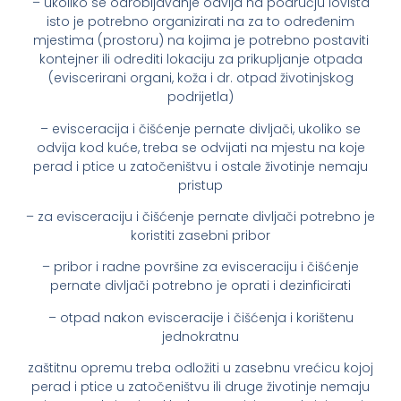
– ukoliko se odrobljavanje odvija na području lovišta
isto je potrebno organizirati na za to određenim
mjestima (prostoru) na kojima je potrebno postaviti
kontejner ili odrediti lokaciju za prikupljanje otpada
(eviscerirani organi, koža i dr. otpad životinjskog
podrijetla)
– evisceracija i čišćenje pernate divljači, ukoliko se
odvija kod kuće, treba se odvijati na mjestu na koje
perad i ptice u zatočeništvu i ostale životinje nemaju
pristup
– za evisceraciju i čišćenje pernate divljači potrebno je
koristiti zasebni pribor
– pribor i radne površine za evisceraciju i čišćenje
pernate divljači potrebno je oprati i dezinficirati
– otpad nakon evisceracije i čišćenja i korištenu
jednokratnu
zaštitnu opremu treba odložiti u zasebnu vrećicu kojoj
perad i ptice u zatočeništvu ili druge životinje nemaju