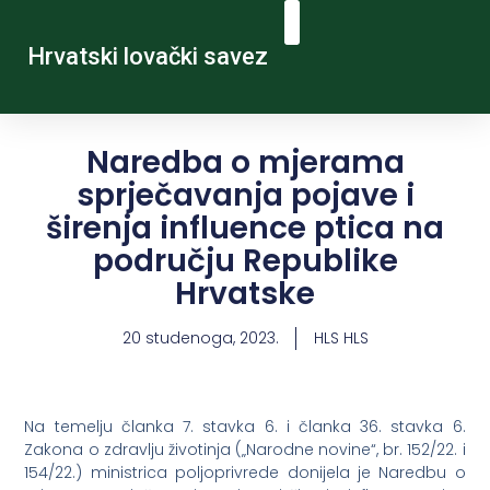
Hrvatski lovački savez
Naredba o mjerama
sprječavanja pojave i
širenja influence ptica na
području Republike
Hrvatske
20 studenoga, 2023.
HLS HLS
Na temelju članka 7. stavka 6. i članka 36. stavka 6.
Zakona o zdravlju životinja („Narodne novine“, br. 152/22. i
154/22.) ministrica poljoprivrede donijela je Naredbu o