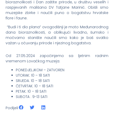
bioraznolikosti i Dan zaštite prirode, u društvu veselih i
raspjevanih mališana DV Tatjane Marinić. Obišli smo
muzejske zbirke i naučili puno o bogatstvu hrvatske
flore i faune.
“Budi i ti dio plana” ovogodišnji je moto Međunarodnog
dana bioraznolikosti, a oblikujući livadno, šumsko i
močvarno stanište naučili smo kako je baš svatko
važan u očuvanju prirode i njezinog bogatstva.
Od 27.05.2024 započinjemo sa ljetnim radnim
vremenom Lovačkog muzeja:
PONEDJELJKOM – ZATVOREN
UTORAK: 10 – 18 SATI
SRIJEDA: 10 – 18 SATI
ČETVRTAK: 10 – 18 SATI
PETAK: 10 – 18 SATI
SUBOTA : 9-13 SATI
Podijeli