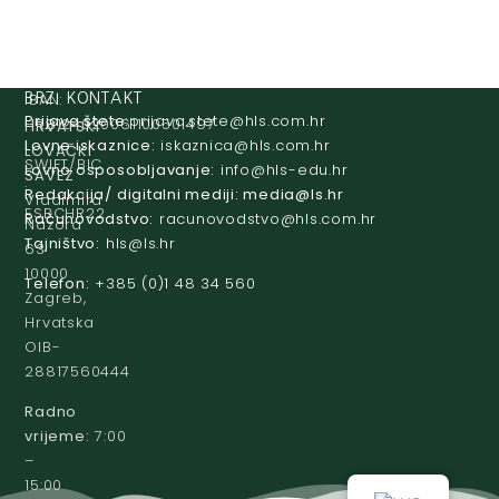
IBAN:
BRZI KONTAKT
Prijava štete:
@etets.avajirp
rh.moc.slh
HR8124020061100501497
HRVATSKI
Lovne iskaznice:
@acinzaksi
rh.moc.slh
LOVAČKI
SWIFT/BIC
Lovno osposobljavanje:
@ofni
rh.ude-slh
SAVEZ
:
Redakcija/ digitalni mediji:
@aidem
rh.sl
Vladimira
ESBCHR22
Računovodstvo:
@ovtsdovonucar
rh.moc.slh
Nazora
Tajništvo:
@slh
rh.sl
63
10000
Telefon:
+385 (0)1 48 34 560
Zagreb,
Hrvatska
OIB-
28817560444
Radno
vrijeme:
7:00
–
15:00