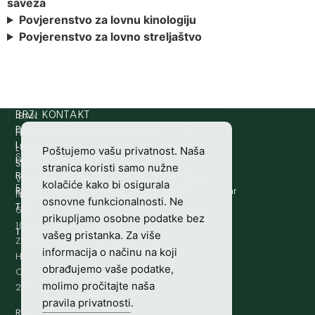
saveza
Povjerenstvo za lovnu kinologiju
Povjerenstvo za lovno streljaštvo
IBAN:
BRZI KONTAKT
Prijava štete:
@etets.avajirp
rh.moc.slh
HR8124020061100501497
HRVATSKI
Lovne iskaznice:
@acinzaksi
rh.moc.slh
LOVAČKI
Poštujemo vašu privatnost. Naša
SWIFT/BIC
Lovno osposobljavanje:
@ofni
rh.ude-slh
SAVEZ
stranica koristi samo nužne
:
Redakcija/ digitalni mediji:
@aidem
rh.sl
Vladimira
kolačiće kako bi osigurala
ESBCHR22
Računovodstvo:
@ovtsdovonucar
rh.moc.slh
Nazora
osnovne funkcionalnosti. Ne
Tajništvo:
@slh
rh.sl
63
prikupljamo osobne podatke bez
10000
Telefon:
+385 (0)1 48 34 560
vašeg pristanka. Za više
Zagreb,
informacija o načinu na koji
Hrvatska
obrađujemo vaše podatke,
OIB-
molimo pročitajte naša
28817560444
pravila privatnosti
.
Radno