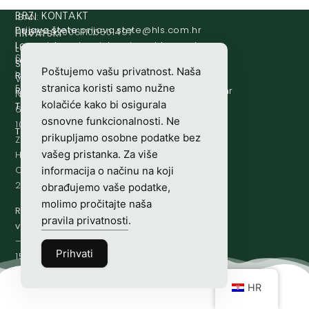
IBAN:
BRZI KONTAKT
Prijava štete:
@etets.avajirp
rh.moc.slh
HR8124020061100501497
HRVATSKI
Lovne iskaznice:
@acinzaksi
rh.moc.slh
LOVAČKI
SWIFT/BIC
Lovno osposobljavanje:
@ofni
rh.ude-slh
SAVEZ
Poštujemo vašu privatnost. Naša
:
Redakcija/ digitalni mediji:
@aidem
rh.sl
Vladimira
ESBCHR22
stranica koristi samo nužne
Računovodstvo:
@ovtsdovonucar
rh.moc.slh
Nazora
kolačiće kako bi osigurala
Tajništvo:
@slh
rh.sl
63
osnovne funkcionalnosti. Ne
10000
Telefon:
+385 (0)1 48 34 560
prikupljamo osobne podatke bez
Zagreb,
vašeg pristanka. Za više
Hrvatska
OIB-
informacija o načinu na koji
28817560444
obrađujemo vaše podatke,
molimo pročitajte naša
Radno
pravila privatnosti
.
vrijeme:
7:00
–
Prihvati
15:00
HR