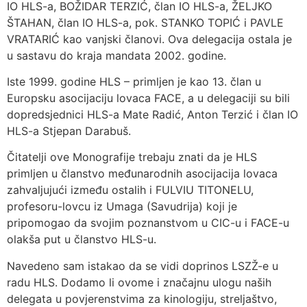
IO HLS-a, BOŽIDAR TERZIĆ, član IO HLS-a, ŽELJKO
ŠTAHAN, član IO HLS-a, pok. STANKO TOPIĆ i PAVLE
VRATARIĆ kao vanjski članovi. Ova delegacija ostala je
u sastavu do kraja mandata 2002. godine.
Iste 1999. godine HLS – primljen je kao 13. član u
Europsku asocijaciju lovaca FACE, a u delegaciji su bili
dopredsjednici HLS-a Mate Radić, Anton Terzić i član IO
HLS-a Stjepan Darabuš.
Čitatelji ove Monografije trebaju znati da je HLS
primljen u članstvo međunarodnih asocijacija lovaca
zahvaljujući između ostalih i FULVIU TITONELU,
profesoru-lovcu iz Umaga (Savudrija) koji je
pripomogao da svojim poznanstvom u CIC-u i FACE-u
olakša put u članstvo HLS-u.
Navedeno sam istakao da se vidi doprinos LSZŽ-e u
radu HLS. Dodamo li ovome i značajnu ulogu naših
delegata u povjerenstvima za kinologiju, streljaštvo,