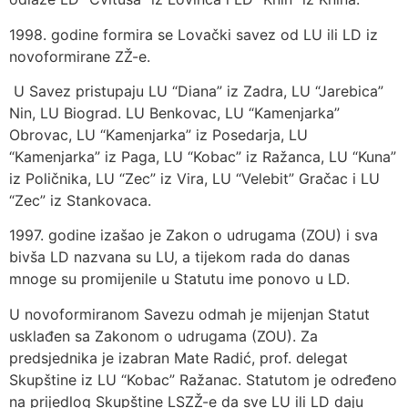
1998. godine formira se Lovački savez od LU ili LD iz
novoformirane ZŽ-e.
U Savez pristupaju LU “Diana” iz Zadra, LU “Jarebica”
Nin, LU Biograd. LU Benkovac, LU “Kamenjarka”
Obrovac, LU “Kamenjarka” iz Posedarja, LU
“Kamenjarka” iz Paga, LU “Kobac” iz Ražanca, LU “Kuna”
iz Poličnika, LU “Zec” iz Vira, LU “Velebit” Gračac i LU
“Zec” iz Stankovaca.
1997. godine izašao je Zakon o udrugama (ZOU) i sva
bivša LD nazvana su LU, a tijekom rada do danas
mnoge su promijenile u Statutu ime ponovo u LD.
U novoformiranom Savezu odmah je mijenjan Statut
usklađen sa Zakonom o udrugama (ZOU). Za
predsjednika je izabran Mate Radić, prof. delegat
Skupštine iz LU “Kobac” Ražanac. Statutom je određeno
na prijedlog Skupštine LSZŽ-e da sve LU ili LD daju