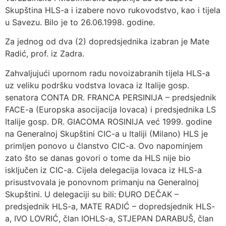
Skupština HLS-a i izabere novo rukovodstvo, kao i tijela
u Savezu. Bilo je to 26.06.1998. godine.
Za jednog od dva (2) dopredsjednika izabran je Mate
Radić, prof. iz Zadra.
Zahvaljujući upornom radu novoizabranih tijela HLS-a
uz veliku podršku vodstva lovaca iz Italije gosp.
senatora CONTA DR. FRANCA PERSINIJA – predsjednik
FACE-a (Europska asocijacija lovaca) i predsjednika LS
Italije gosp. DR. GIACOMA ROSINIJA već 1999. godine
na Generalnoj Skupštini CIC-a u Italiji (Milano) HLS je
primljen ponovo u članstvo CIC-a. Ovo napominjem
zato što se danas govori o tome da HLS nije bio
isključen iz CIC-a. Cijela delegacija lovaca iz HLS-a
prisustvovala je ponovnom primanju na Generalnoj
Skupštini. U delegaciji su bili: ĐURO DEČAK –
predsjednik HLS-a, MATE RADIĆ – dopredsjednik HLS-
a, IVO LOVRIĆ, član IOHLS-a, STJEPAN DARABUŠ, član