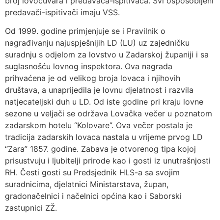
broj lovočuvara i predavača-ispitivača. Svi osposobljeni
predavači-ispitivači imaju VSS.
Od 1999. godine primjenjuje se i Pravilnik o
nagrađivanju najuspješnijih LD (LU) uz zajedničku
suradnju s odjelom za lovstvo u Zadarskoj županiji i sa
suglasnošću lovnog inspektora. Ova nagrada
prihvaćena je od velikog broja lovaca i njihovih
društava, a unaprijedila je lovnu djelatnost i razvila
natjecateljski duh u LD. Od iste godine pri kraju lovne
sezone u veljači se održava Lovačka večer u poznatom
zadarskom hotelu “Kolovare”. Ova večer postala je
tradicija zadarskih lovaca nastala u vrijeme prvog LD
“Zara” 1857. godine. Zabava je otvorenog tipa kojoj
prisustvuju i ljubitelji prirode kao i gosti iz unutrašnjosti
RH. Česti gosti su Predsjednik HLS-a sa svojim
suradnicima, djelatnici Ministarstava, župan,
gradonačelnici i načelnici općina kao i Saborski
zastupnici ZŽ.