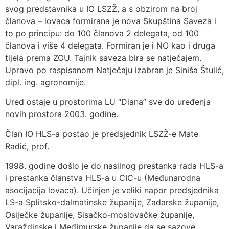
svog predstavnika u IO LSZŽ, a s obzirom na broj
članova – lovaca formirana je nova Skupština Saveza i
to po principu: do 100 članova 2 delegata, od 100
članova i više 4 delegata. Formiran je i NO kao i druga
tijela prema ZOU. Tajnik saveza bira se natječajem.
Upravo po raspisanom Natječaju izabran je Siniša Štulić,
dipl. ing. agronomije.
Ured ostaje u prostorima LU “Diana” sve do uređenja
novih prostora 2003. godine.
Član IO HLS-a postao je predsjednik LSZŽ-e Mate
Radić, prof.
1998. godine došlo je do nasilnog prestanka rada HLS-a
i prestanka članstva HLS-a u CIC-u (Međunarodna
asocijacija lovaca). Učinjen je veliki napor predsjednika
LS-a Splitsko-dalmatinske županije, Zadarske županije,
Osiječke županije, Sisačko-moslovačke županije,
Varaždinske i Međimurske županije da se sazove