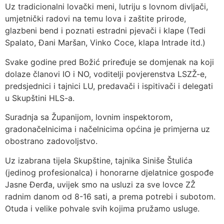
Uz tradicionalni lovački meni, lutriju s lovnom divljači,
umjetnički radovi na temu lova i zaštite prirode,
glazbeni bend i poznati estradni pjevači i klape (Tedi
Spalato, Đani Maršan, Vinko Coce, klapa Intrade itd.)
Svake godine pred Božić priređuje se domjenak na koji
dolaze članovi IO i NO, voditelji povjerenstva LSZŽ-e,
predsjednici i tajnici LU, predavači i ispitivači i delegati
u Skupštini HLS-a.
Suradnja sa Županijom, lovnim inspektorom,
gradonačelnicima i načelnicima općina je primjerna uz
obostrano zadovoljstvo.
Uz izabrana tijela Skupštine, tajnika Siniše Štulića
(jedinog profesionalca) i honorarne djelatnice gospođe
Jasne Đerđa, uvijek smo na usluzi za sve lovce ZŽ
radnim danom od 8-16 sati, a prema potrebi i subotom.
Otuda i velike pohvale svih kojima pružamo usluge.