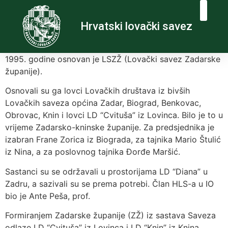
Hrvatski lovački savez
1995. godine osnovan je LSZŽ (Lovački savez Zadarske
županije).
Osnovali su ga lovci Lovačkih društava iz bivših
Lovačkih saveza općina Zadar, Biograd, Benkovac,
Obrovac, Knin i lovci LD “Cvituša” iz Lovinca. Bilo je to u
vrijeme Zadarsko-kninske županije. Za predsjednika je
izabran Frane Zorica iz Biograda, za tajnika Mario Štulić
iz Nina, a za poslovnog tajnika Đorđe Maršić.
Sastanci su se održavali u prostorijama LD “Diana” u
Zadru, a sazivali su se prema potrebi. Član HLS-a u IO
bio je Ante Peša, prof.
Formiranjem Zadarske županije (ZŽ) iz sastava Saveza
odlaze LD “Cvituša” iz Lovinca i LD “Knin” iz Knina.