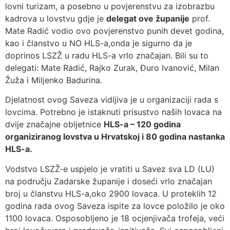
lovni turizam, a posebno u povjerenstvu za izobrazbu
kadrova u lovstvu gdje je
delegat ove županije
prof.
Mate Radić vodio ovo povjerenstvo punih devet godina,
kao i članstvo u NO HLS-a,onda je sigurno da je
doprinos LSZŽ u radu HLS-a vrlo značajan. Bili su to
delegati: Mate Radić, Rajko Zurak, Đuro Ivanović, Milan
Žuža i Miljenko Badurina.
Djelatnost ovog Saveza vidljiva je u organizaciji rada s
lovcima. Potrebno je istaknuti prisustvo naših lovaca na
dvije značajne obljetnice
HLS-a – 120 godina
organiziranog lovstva u Hrvatskoj i 80 godina nastanka
HLS-a.
Vodstvo LSZŽ-e uspjelo je vratiti u Savez sva LD (LU)
na području Zadarske županije i doseći vrlo značajan
broj u članstvu HLS-a,oko 2900 lovaca. U proteklih 12
godina rada ovog Saveza ispite za lovce položilo je oko
1100 lovaca. Osposobljeno je 18 ocjenjivača trofeja, veći