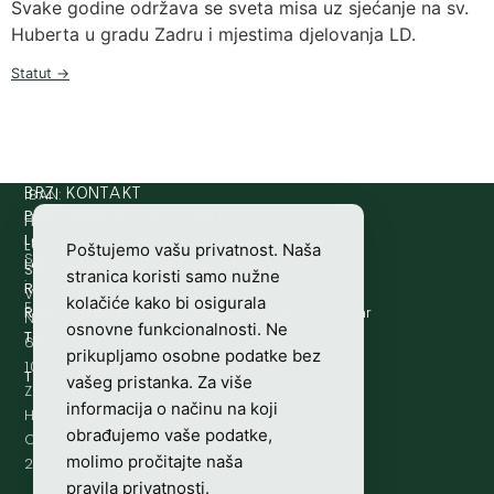
Svake godine održava se sveta misa uz sjećanje na sv.
Huberta u gradu Zadru i mjestima djelovanja LD.
Statut →
IBAN:
BRZI KONTAKT
Prijava štete:
@etets.avajirp
rh.moc.slh
HR8124020061100501497
HRVATSKI
Lovne iskaznice:
@acinzaksi
rh.moc.slh
LOVAČKI
Poštujemo vašu privatnost. Naša
SWIFT/BIC
Lovno osposobljavanje:
@ofni
rh.ude-slh
SAVEZ
stranica koristi samo nužne
:
Redakcija/ digitalni mediji:
@aidem
rh.sl
Vladimira
kolačiće kako bi osigurala
ESBCHR22
Računovodstvo:
@ovtsdovonucar
rh.moc.slh
Nazora
osnovne funkcionalnosti. Ne
Tajništvo:
@slh
rh.sl
63
prikupljamo osobne podatke bez
10000
Telefon:
+385 (0)1 48 34 560
vašeg pristanka. Za više
Zagreb,
informacija o načinu na koji
Hrvatska
obrađujemo vaše podatke,
OIB-
molimo pročitajte naša
28817560444
pravila privatnosti
.