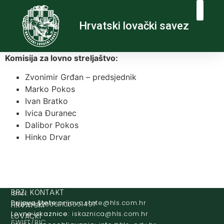
Hrvatski lovački savez
Komisija za lovno streljaštvo:
Zvonimir Grđan – predsjednik
Marko Pokos
Ivan Bratko
Ivica Đuranec
Dalibor Pokos
Hinko Drvar
IBAN:
BRZI KONTAKT
Prijava štete:
@etets.avajirp
rh.moc.slh
HR8124020061100501497
HRVATSKI
Lovne iskaznice:
@acinzaksi
rh.moc.slh
LOVAČKI
SWIFT/BIC