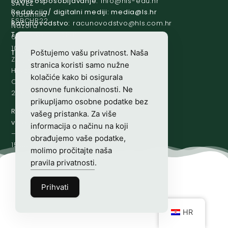
Lovno osposobljavanje:
@ofni
rh.ude-slh
SAVEZ
:
Redakcija/ digitalni mediji:
@aidem
rh.sl
Vladimira
ESBCHR22
Računovodstvo:
@ovtsdovonucar
rh.moc.slh
Nazora
Tajništvo:
@slh
rh.sl
63
10000
Poštujemo vašu privatnost. Naša
Telefon:
+385 (0)1 48 34 560
Zagreb,
stranica koristi samo nužne
Hrvatska
kolačiće kako bi osigurala
OIB-
osnovne funkcionalnosti. Ne
28817560444
prikupljamo osobne podatke bez
Radno
vašeg pristanka. Za više
vrijeme:
7:00
informacija o načinu na koji
–
obrađujemo vaše podatke,
15:00
molimo pročitajte naša
pravila privatnosti
.
Prihvati
HR