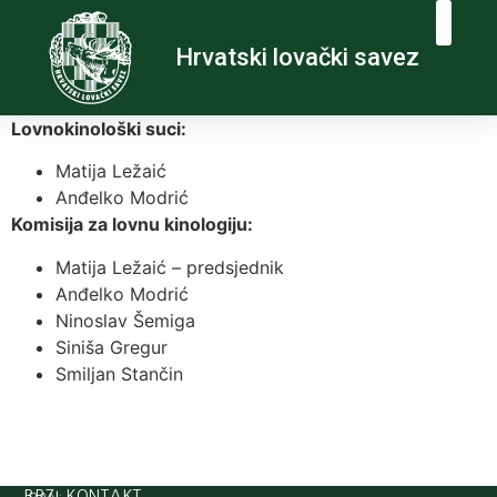
Hrvatski lovački savez
Lovnokinološki suci:
Matija Ležaić
Anđelko Modrić
Komisija za lovnu kinologiju:
Matija Ležaić – predsjednik
Anđelko Modrić
Ninoslav Šemiga
Siniša Gregur
Smiljan Stančin
BRZI KONTAKT