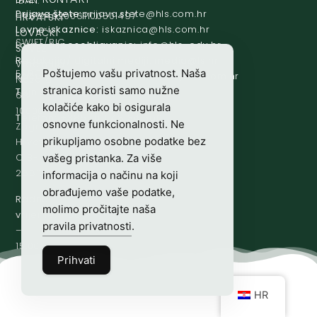
IBAN:
Prijava štete:
@etets.avajirp
rh.moc.slh
HR8124020061100501497
HRVATSKI
Lovne iskaznice:
@acinzaksi
rh.moc.slh
LOVAČKI
SWIFT/BIC
Lovno osposobljavanje:
@ofni
rh.ude-slh
SAVEZ
:
Redakcija/ digitalni mediji:
@aidem
rh.sl
Vladimira
ESBCHR22
Poštujemo vašu privatnost. Naša
Računovodstvo:
@ovtsdovonucar
rh.moc.slh
Nazora
stranica koristi samo nužne
Tajništvo:
@slh
rh.sl
63
kolačiće kako bi osigurala
10000
Telefon:
+385 (0)1 48 34 560
osnovne funkcionalnosti. Ne
Zagreb,
prikupljamo osobne podatke bez
Hrvatska
OIB-
vašeg pristanka. Za više
28817560444
informacija o načinu na koji
obrađujemo vaše podatke,
Radno
molimo pročitajte naša
vrijeme:
7:00
pravila privatnosti
.
–
15:00
Prihvati
HR