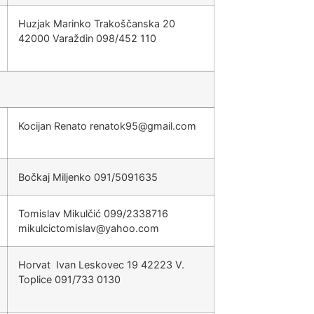
Huzjak Marinko Trakoščanska 20
42000 Varaždin 098/452 110
Kocijan Renato
@59kotaner
moc.liamg
Bočkaj Miljenko 091/5091635
Tomislav Mikulčić 099/2338716
@valsimotciclukim
moc.oohay
Horvat Ivan Leskovec 19 42223 V.
Toplice 091/733 0130