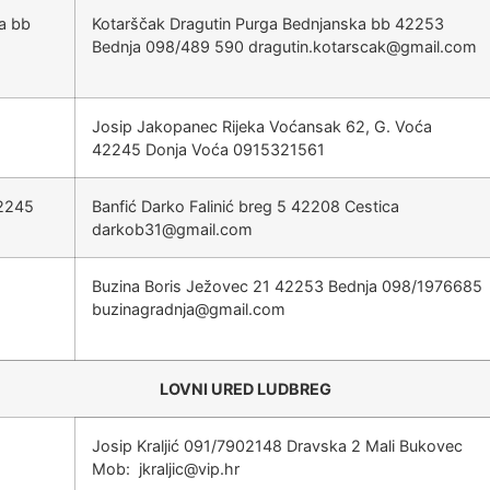
a bb
Kotarščak Dragutin Purga Bednjanska bb 42253
Bednja 098/489 590
@kacsratok.nitugard
moc.liamg
Josip Jakopanec Rijeka Voćansak 62, G. Voća
42245 Donja Voća 0915321561
42245
Banfić Darko Falinić breg 5 42208 Cestica
@13bokrad
moc.liamg
Buzina Boris Ježovec 21 42253 Bednja 098/1976685
@ajndarganizub
moc.liamg
LOVNI URED LUDBREG
Josip Kraljić 091/7902148 Dravska 2 Mali Bukovec
Mob:
@cijlarkj
rh.piv