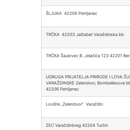
ŠLJUKA 42206 Petrijanec
TRČKA 42203 Jalžabet Varaždinska bb
TRČKA Šaulovec B. Jelačića 123 42201 Be
UDRUGA PRIJATELJA PRIRODE I LOVA ŽU
VARAŽDINSKE Zelendvor, Bombellesova b
42206 Petrijanec
Lovište „Zelendvor“ Varaždin
ZEC Varaždinbreg 42204 Turčin