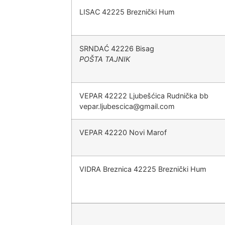
LISAC 42225 Breznički Hum
SRNDAĆ 42226 Bisag
POŠTA TAJNIK
VEPAR 42222 Ljubešćica Rudnička bb
@acicsebujl.rapev
moc.liamg
VEPAR 42220 Novi Marof
VIDRA Breznica 42225 Breznički Hum