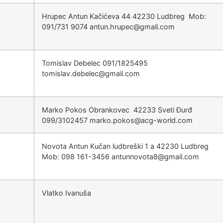
Hrupec Antun Kačićeva 44 42230 Ludbreg Mob:
091/731 9074
@cepurh.nutna
moc.liamg
Tomislav Debelec 091/1825495
@celebed.valsimot
moc.liamg
Marko Pokos Obrankovec 42233 Sveti Đurđ
099/3102457
@sokop.okram
moc.dlrow-gca
Novota Antun Kučan ludbreški 1 a 42230 Ludbreg
Mob: 098 161-3456
@8atovonnutna
moc.liamg
Vlatko Ivanuša