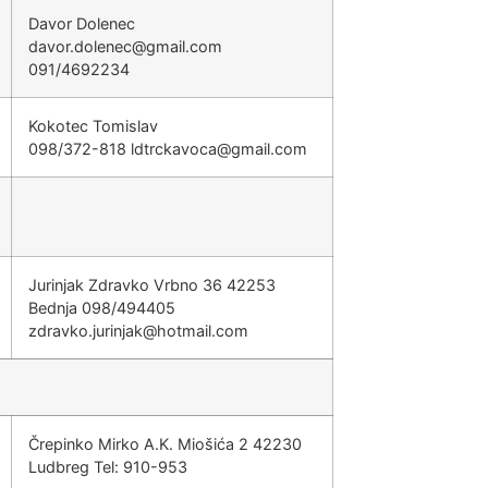
Davor Dolenec
@cenelod.rovad
moc.liamg
091/4692234
Kokotec Tomislav
098/372-818
@acovakcrtdl
moc.liamg
Jurinjak Zdravko Vrbno 36 42253
Bednja 098/494405
@kajniruj.okvardz
moc.liamtoh
Črepinko Mirko A.K. Miošića 2 42230
Ludbreg Tel: 910-953