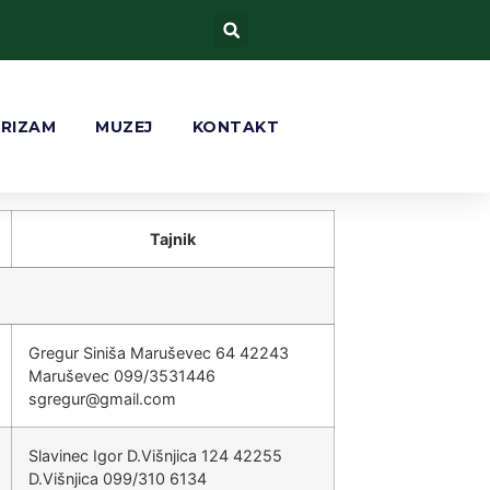
URIZAM
MUZEJ
KONTAKT
Tajnik
Gregur Siniša Maruševec 64 42243
Maruševec 099/3531446
@rugergs
moc.liamg
Slavinec Igor D.Višnjica 124 42255
D.Višnjica 099/310 6134