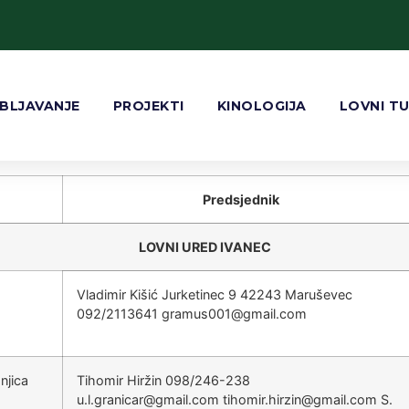
BLJAVANJE
PROJEKTI
KINOLOGIJA
LOVNI T
Predsjednik
LOVNI URED IVANEC
Vladimir Kišić Jurketinec 9 42243 Maruševec
092/2113641
@100sumarg
moc.liamg
njica
Tihomir Hiržin 098/246-238
@racinarg.l.u
moc.liamg
@nizrih.rimohit
moc.liamg
S.