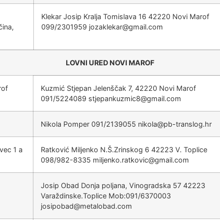
Klekar Josip Kralja Tomislava 16 42220 Novi Marof
ina,
099/2301959
@rakelkazoj
moc.liamg
LOVNI URED NOVI MAROF
of
Kuzmić Stjepan Jelenščak 7, 42220 Novi Marof
091/5224089
@8cimzuknapejts
moc.liamg
Nikola Pomper 091/2139055
@alokin
rh.golsnart-bp
vec 1 a
Ratković Miljenko N.Š.Zrinskog 6 42223 V. Toplice
098/982-8335
@civoktar.oknejlim
moc.liamg
Josip Obad Donja poljana, Vinogradska 57 42223
Varaždinske.Toplice Mob:091/6370003
@dabopisoj
moc.dabolatem