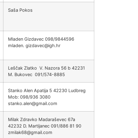
Saša Pokos
Mladen Gizdavec 098/9844596
mladen.
@cevadzig
rh.hgi
Leščak Zlatko V. Nazora 56 b 42231
M. Bukovec 091/574-8885
Stanko Alen Apatija 5 42230 Ludbreg
Mob: 098/936 3080
@nela.oknats
moc.liamg
Milak Zdravko Madaraševec 67a
42232 D. Martijanec 091/886 81 90
@86kalimz
moc.liamg