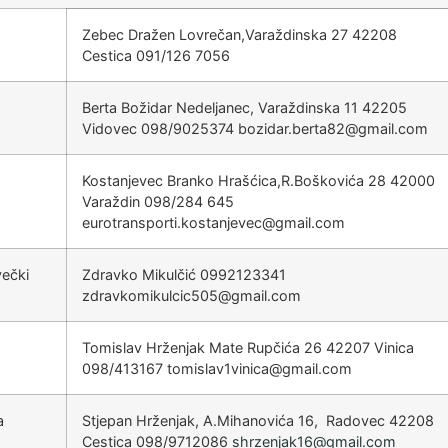
Zebec Dražen Lovrečan,Varaždinska 27 42208
Cestica 091/126 7056
Berta Božidar Nedeljanec, Varaždinska 11 42205
Vidovec 098/9025374
@28atreb.radizob
moc.liamg
Kostanjevec Branko Hrašćica,R.Boškovića 28 42000
Varaždin 098/284 645
@cevejnatsok.itropsnartorue
moc.liamg
ečki
Zdravko Mikulčić 0992123341
@505ciclukimokvardz
moc.liamg
Tomislav Hrženjak Mate Rupčića 26 42207 Vinica
098/413167
@aciniv1valsimot
moc.liamg
a
Stjepan Hrženjak, A.Mihanovića 16, Radovec 42208
Cestica
098/9712086
@61kajnezrhs
moc.liamg