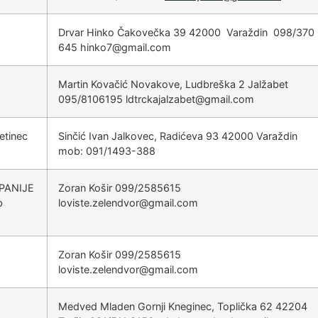
Drvar Hinko Čakovečka 39 42000 Varaždin 098/370
645
@7oknih
moc.liamg
Martin Kovačić Novakove, Ludbreška 2 Jalžabet
095/8106195
@tebazlajakcrtdl
moc.liamg
retinec
Sinčić Ivan Jalkovec, Radićeva 93 42000 Varaždin
mob: 091/1493-388
PANIJE
Zoran Košir 099/2585615
b
@rovdnelez.etsivol
moc.liamg
Zoran Košir 099/2585615
@rovdnelez.etsivol
moc.liamg
Medved Mladen Gornji Kneginec, Toplička 62 42204