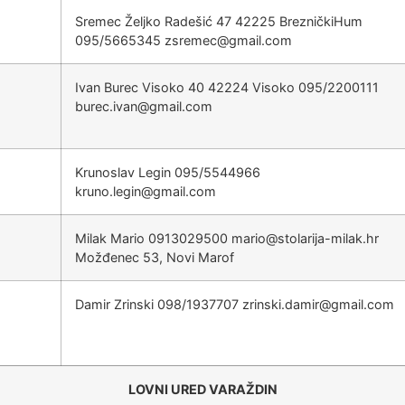
Sremec Željko Radešić 47 42225 BrezničkiHum
095/5665345
@cemersz
moc.liamg
Ivan Burec Visoko 40 42224 Visoko 095/2200111
@navi.cerub
moc.liamg
Krunoslav Legin 095/5544966
@nigel.onurk
moc.liamg
Milak Mario 0913029500
@oiram
rh.kalim-ajiralots
Možđenec 53, Novi Marof
Damir Zrinski 098/1937707
@rimad.iksnirz
moc.liamg
LOVNI URED VARAŽDIN