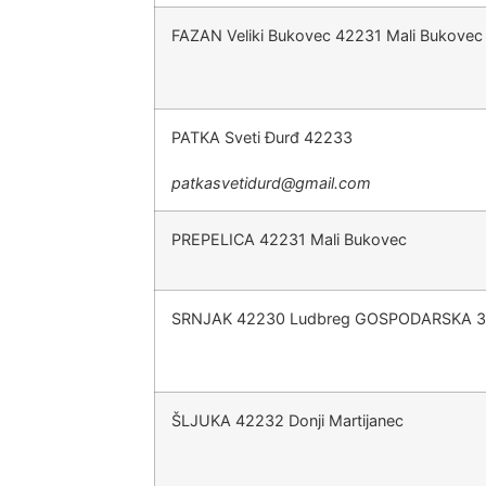
FAZAN Veliki Bukovec 42231 Mali Bukovec
PATKA Sveti Đurđ 42233
@druditevsaktap
moc.liamg
PREPELICA 42231 Mali Bukovec
SRNJAK 42230 Ludbreg GOSPODARSKA 3
ŠLJUKA 42232 Donji Martijanec