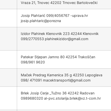
Vraza 21, Tnovec 42202 Trnovec Bartolovečki
Josip Plahtarić 099/4056767
rh.avarpu-
@cirathalp.pisoj
anzerop
Izidor Plahinek Klenovnik 223 42244 Klenovnik
099/2770553
@rodizikenihalp
moc.liamg
Patekar Stjepan Jamno 80 42254 Trakoščan
098/961 9620
Maček Predrag Kamenica 35 g 42250 Lepoglava
098/ 471091
@itropsnartkecam
moc.liamg
Brlek Josip Cerje _Tužno 36 42242 Radovan
0989680320
@kelrb.ajiralots.cvp-la
rh.moc-t.zv