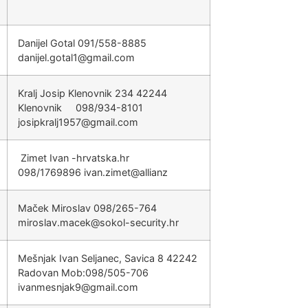
Danijel Gotal 091/558-8885
@1latog.lejinad
moc.liamg
Kralj Josip Klenovnik 234 42244
Klenovnik 098/934-8101
@7591jlarkpisoj
moc.liamg
Zimet Ivan
rh.akstavrh-
098/1769896
@temiz.navi
znailla
Maček Miroslav 098/265-764
@kecam.valsorim
rh.ytiruces-lokos
Mešnjak Ivan Seljanec, Savica 8 42242
Radovan Mob:098/505-706
@9kajnsemnavi
moc.liamg