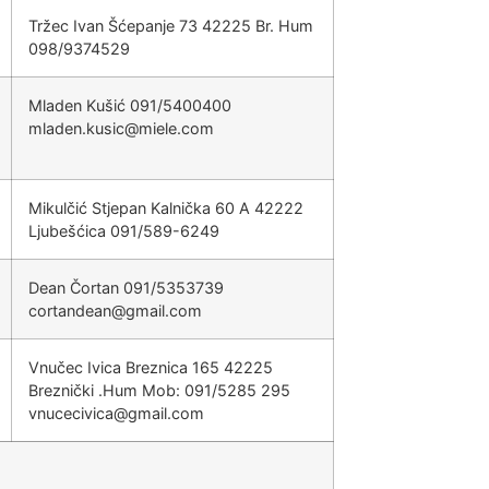
Tržec Ivan Šćepanje 73 42225 Br. Hum
098/9374529
Mladen Kušić 091/5400400
@cisuk.nedalm
moc.eleim
Mikulčić Stjepan Kalnička 60 A 42222
Ljubešćica 091/589-6249
Dean Čortan 091/5353739
@naednatroc
moc.liamg
Vnučec Ivica Breznica 165 42225
Breznički .Hum Mob: 091/5285 295
@acivicecunv
moc.liamg