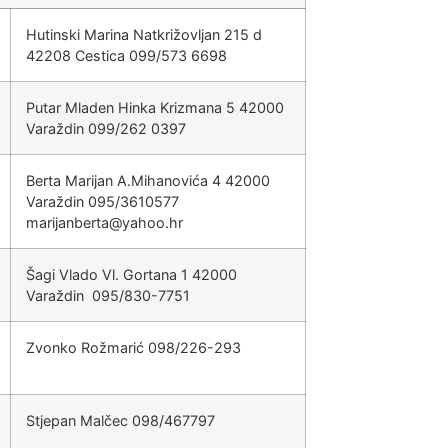
Hutinski Marina Natkrižovljan 215 d
42208 Cestica 099/573 6698
Putar Mladen Hinka Krizmana 5 42000
Varaždin 099/262 0397
Berta Marijan A.Mihanovića 4 42000
Varaždin 095/3610577
@atrebnajiram
rh.oohay
Šagi Vlado Vl. Gortana 1 42000
Varaždin 095/830-7751
Zvonko Rožmarić 098/226-293
Stjepan Malčec 098/467797