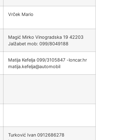
Vrček Mario
Magić Mirko Vinogradska 19 42203
Jalžabet mob: 099/8049188
Matija Kefelja 099/3105847
rh.racnol-
@ajlefek.ajitam
libomotua
Turković Ivan 0912686278