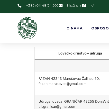
+385 (0)1 48 34 560
@slh
rh.sl
O NAMA
OSPOSO
Lovačko društvo – udruga
FAZAN 42243 Maruševac Čalinec 50,
@cevesuram.nazaf
moc.liamg
Udruga lovaca GRANIČAR 42255 DonjaViš
@racinarg.l.u
moc.liamg