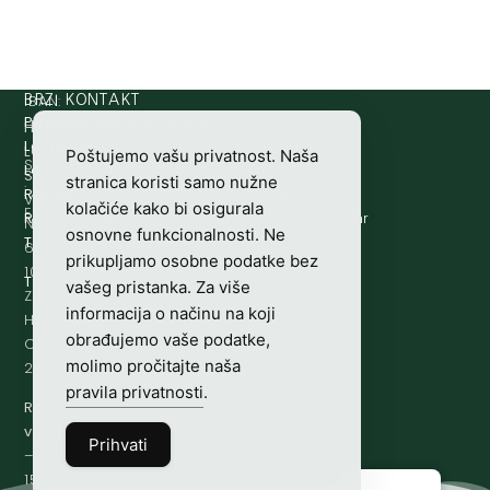
IBAN:
BRZI KONTAKT
Prijava štete:
@etets.avajirp
rh.moc.slh
HR8124020061100501497
HRVATSKI
Lovne iskaznice:
@acinzaksi
rh.moc.slh
LOVAČKI
Poštujemo vašu privatnost. Naša
SWIFT/BIC
Lovno osposobljavanje:
@ofni
rh.ude-slh
SAVEZ
stranica koristi samo nužne
:
Redakcija/ digitalni mediji:
@aidem
rh.sl
Vladimira
kolačiće kako bi osigurala
ESBCHR22
Računovodstvo:
@ovtsdovonucar
rh.moc.slh
Nazora
osnovne funkcionalnosti. Ne
Tajništvo:
@slh
rh.sl
63
prikupljamo osobne podatke bez
10000
Telefon:
+385 (0)1 48 34 560
vašeg pristanka. Za više
Zagreb,
informacija o načinu na koji
Hrvatska
obrađujemo vaše podatke,
OIB-
molimo pročitajte naša
28817560444
pravila privatnosti
.
Radno
vrijeme:
7:00
Prihvati
–
15:00