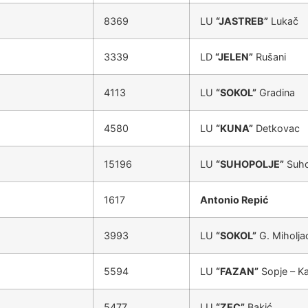
8369
LU
“JASTREB”
Lukač
3339
LD
“JELEN”
Rušani
4113
LU
“SOKOL”
Gradina
4580
LU
“KUNA”
Detkovac
15196
LU
“SUHOPOLJE”
Suho
1617
Antonio Repić
3993
LU
“SOKOL”
G. Miholja
5594
LU
“FAZAN”
Sopje – Ka
5477
LU
“ZEC”
Bakić