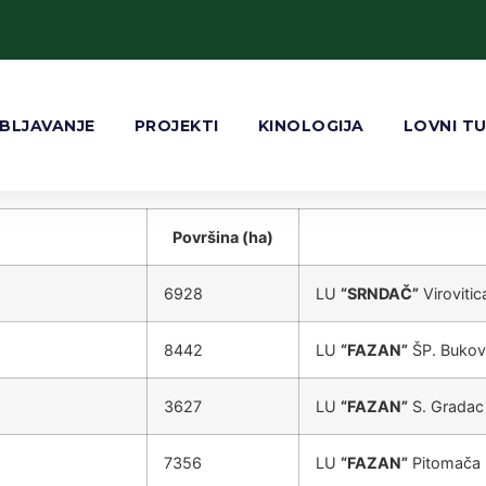
BLJAVANJE
PROJEKTI
KINOLOGIJA
LOVNI T
Površina (ha)
6928
LU
“SRNDAČ”
Virovitic
8442
LU
“FAZAN”
ŠP. Bukov
3627
LU
“FAZAN”
S. Gradac
7356
LU
“FAZAN”
Pitomača