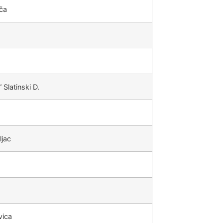
ča
latinski D.
ljac
vica