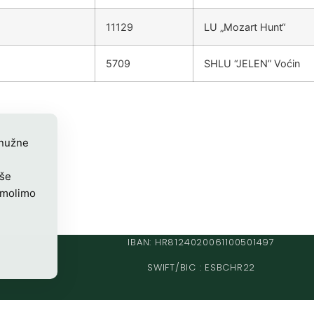
11129
LU „Mozart Hunt“
5709
SHLU “JELEN” Voćin
 nužne
iše
 molimo
IBAN: HR8124020061100501497
SWIFT/BIC : ESBCHR22