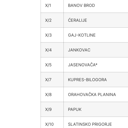
X/1
BANOV BROD
X/2
ĆERALIJE
X/3
GAJ-KOTLINE
X/4
JANKOVAC
X/5
JASENOVAČA*
X/7
KUPRES-BILOGORA
X/8
ORAHOVAČKA PLANINA
X/9
PAPUK
X/10
SLATINSKO PRIGORJE