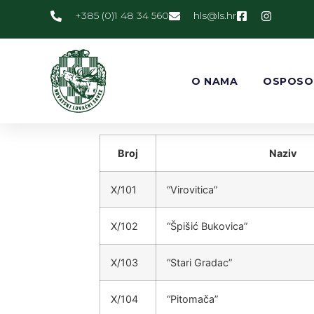
+385 (0)1 48 34 560
@slh
rh.sl
O NAMA
OSPOSO
Broj
Naziv
X/101
“Virovitica”
X/102
“Špišić Bukovica”
X/103
“Stari Gradac”
X/104
“Pitomača”