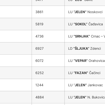
3861
LU
“JELEN”
Noskovci
5819
LU
“SOKOL”
Čađavica
4736
LU
“SRNJAK”
Crnac – V
6927
LD
“ŠLJUKA”
Zdenci
6072
LU
“VEPAR”
Orahovica
6252
LU
“FAZAN”
Čačinci
1244
LU “
JELEN”
Jankovac
4884
LU
“JELEN”
N. Bukovic