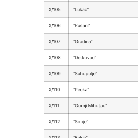
X/105
“Lukač”
X/106
“Rušani”
X/107
“Gradina”
X/108
“Detkovac”
X/109
“Suhopolje”
X/110
“Pecka”
X/111
“Gornji Miholjac”
X/112
“Sopje”
X/113
“Bakić”