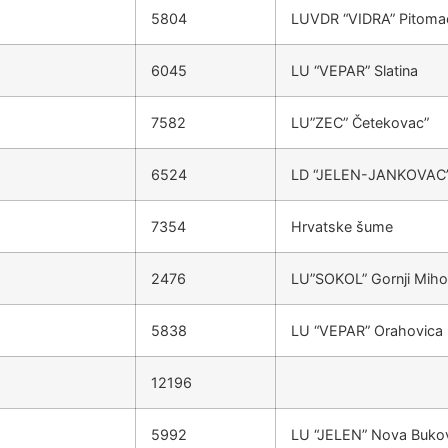
5804
LUVDR “VIDRA” Pitoma
6045
LU “VEPAR” Slatina
7582
LU”ZEC” Četekovac”
6524
LD “JELEN-JANKOVAC” S
7354
Hrvatske šume
2476
LU”SOKOL” Gornji Miho
5838
LU “VEPAR” Orahovica
12196
5992
LU “JELEN” Nova Buko