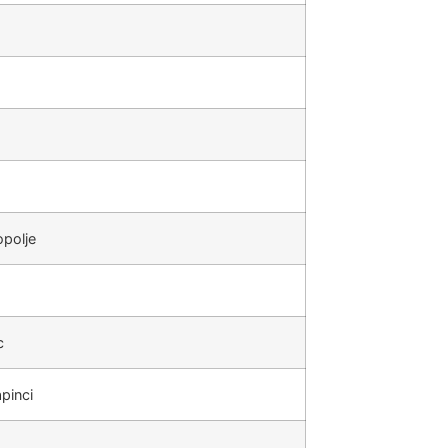
polje
c
pinci