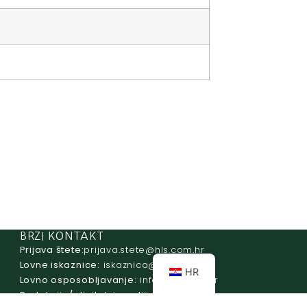
BRZI KONTAKT
Prijava štete:
@etets.avajirp
rh.moc.slh
Lovne iskaznice:
@acinzaksi
rh.moc.slh
HR
Lovno osposobljavanje:
@ofni
rh.ude-slh
Redakcija/ digitalni mediji:
@aidem
rh.sl