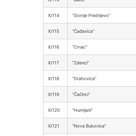
X/114
“Gornje Predrijevo”
X/115
“Čađavica”
X/116
“Crnac”
X/117
“Zdenci”
X/118
“Orahovica”
X/119
“Čačinci”
X/120
“Humljani”
X/121
“Nova Bukovica”