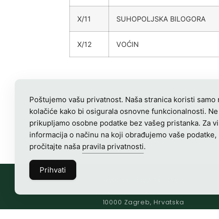
X/11
SUHOPOLJSKA BILOGORA
X/12
VOĆIN
Poštujemo vašu privatnost. Naša stranica koristi samo
kolačiće kako bi osigurala osnovne funkcionalnosti. Ne
prikupljamo osobne podatke bez vašeg pristanka. Za v
informacija o načinu na koji obrađujemo vaše podatke,
pročitajte naša
pravila privatnosti
.
Prihvati
HRVATSKI LOVAČKI SAVEZ
Vladimira Nazora 63
10000 Zagreb, Hrvatska
OIB-28817560444