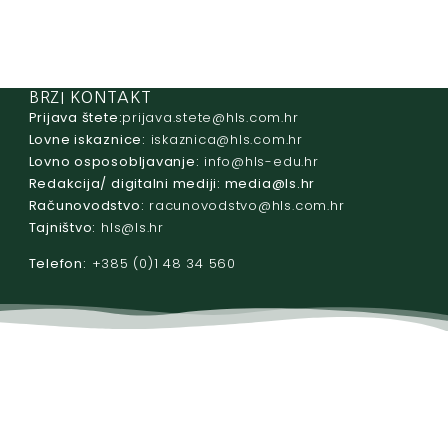
BRZI KONTAKT
Prijava štete:
@etets.avajirp
rh.moc.slh
Lovne iskaznice:
@acinzaksi
rh.moc.slh
Lovno osposobljavanje:
@ofni
rh.ude-slh
Redakcija/ digitalni mediji:
@aidem
rh.sl
Računovodstvo:
@ovtsdovonucar
rh.moc.slh
Tajništvo:
@slh
rh.sl
Telefon:
+385 (0)1 48 34 560