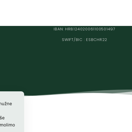
IBAN: HR8124020061100501497
SWIFT/BIC : ESBCHR22
 nužne
iše
 molimo