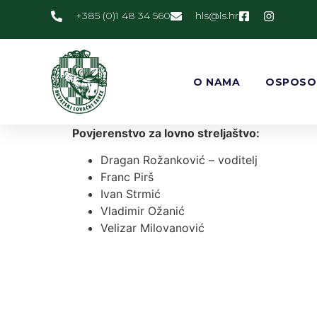
+385 (0)1 48 34 560
@slh
rh.sl
O NAMA
OSPOSO
Povjerenstvo za lovno streljaštvo:
Dragan Rožanković – voditelj
Franc Pirš
Ivan Strmić
Vladimir Ožanić
Velizar Milovanović