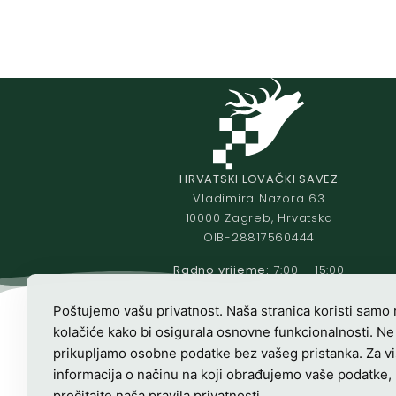
HRVATSKI LOVAČKI SAVEZ
Vladimira Nazora 63
10000 Zagreb, Hrvatska
OIB-28817560444
Radno vrijeme:
7:00 – 15:00
Poštujemo vašu privatnost. Naša stranica koristi samo
kolačiće kako bi osigurala osnovne funkcionalnosti. Ne
prikupljamo osobne podatke bez vašeg pristanka. Za v
informacija o načinu na koji obrađujemo vaše podatke,
pročitajte naša
pravila privatnosti
.