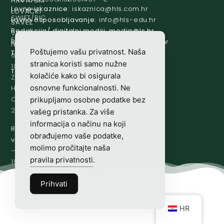
HRVATSKI
Lovne iskaznice:
@acinzaksi
rh.moc.slh
LOVAČKI
SWIFT/BIC
Lovno osposobljavanje:
@ofni
rh.ude-slh
SAVEZ
:
Redakcija/ digitalni mediji:
@aidem
rh.sl
Vladimira
ESBCHR22
Računovodstvo:
@ovtsdovonucar
rh.moc.slh
Nazora
Poštujemo vašu privatnost. Naša
Tajništvo:
@slh
rh.sl
63
stranica koristi samo nužne
10000
Telefon:
+385 (0)1 48 34 560
kolačiće kako bi osigurala
Zagreb,
osnovne funkcionalnosti. Ne
Hrvatska
OIB-
prikupljamo osobne podatke bez
28817560444
vašeg pristanka. Za više
informacija o načinu na koji
Radno
obrađujemo vaše podatke,
vrijeme:
7:00
molimo pročitajte naša
–
pravila privatnosti
.
15:00
Prihvati
HR