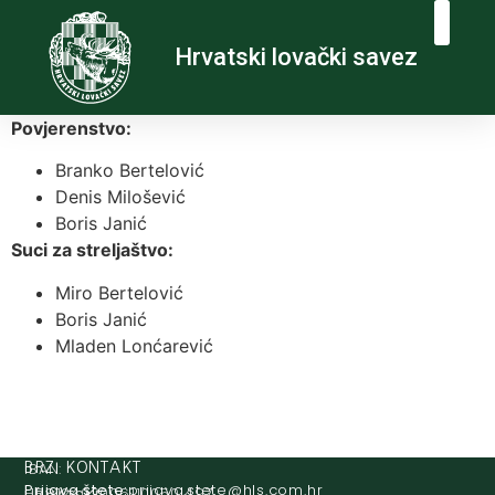
Hrvatski lovački savez
Povjerenstvo:
Branko Bertelović
Denis Milošević
Boris Janić
Suci za streljaštvo:
Miro Bertelović
Boris Janić
Mladen Lonćarević
IBAN:
BRZI KONTAKT
Prijava štete:
@etets.avajirp
rh.moc.slh
HR8124020061100501497