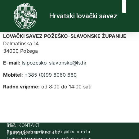
Hrvatski lovački savez
LOVAČKI SAVEZ
POŽEŠKO-SLAVONSKE ŽUPANIJE
Dalmatinska 14
34000 Požega
E-mail:
@eksnovals-oksezop.sl
rh.sl
Mobitel:
+385 (0)99 6060 660
Radno vrijeme:
od 8:00 do 14:00 sati
IBAN:
BRZI KONTAKT
Prijava štete:
@etets.avajirp
rh.moc.slh
HR8124020061100501497
HRVATSKI
Lovne iskaznice:
@acinzaksi
rh.moc.slh