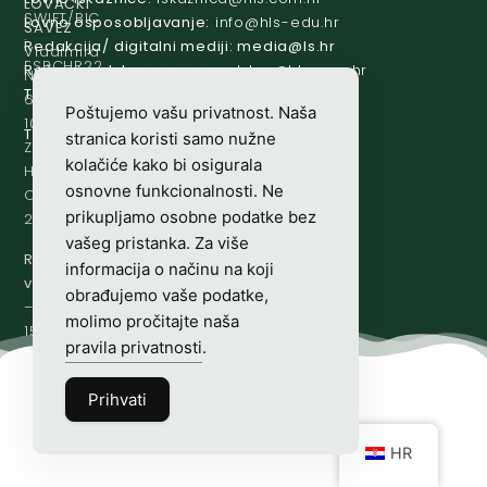
LOVAČKI
SWIFT/BIC
Lovno osposobljavanje:
@ofni
rh.ude-slh
SAVEZ
:
Redakcija/ digitalni mediji:
@aidem
rh.sl
Vladimira
ESBCHR22
Računovodstvo:
@ovtsdovonucar
rh.moc.slh
Nazora
Tajništvo:
@slh
rh.sl
63
Poštujemo vašu privatnost. Naša
10000
Telefon:
+385 (0)1 48 34 560
stranica koristi samo nužne
Zagreb,
kolačiće kako bi osigurala
Hrvatska
osnovne funkcionalnosti. Ne
OIB-
prikupljamo osobne podatke bez
28817560444
vašeg pristanka. Za više
Radno
informacija o načinu na koji
vrijeme:
7:00
obrađujemo vaše podatke,
–
molimo pročitajte naša
15:00
pravila privatnosti
.
Prihvati
HR