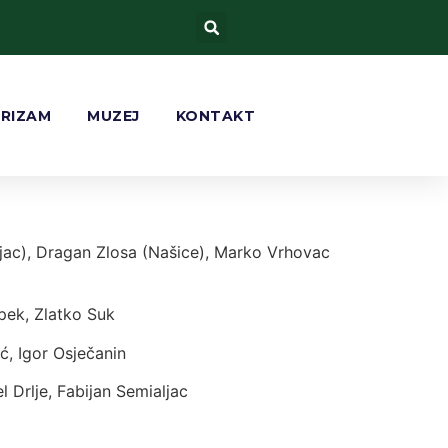
URIZAM
MUZEJ
KONTAKT
 (LU MIHOLJAC) Antun Blažević, Zvonimir
rko Bunoza (LU ĐAKOVO), Mario Puhanić,
ljac), Dragan Zlosa (Našice), Marko Vrhovac
pek, Zlatko Suk
ć, Igor Osječanin
 Drlje, Fabijan Semialjac