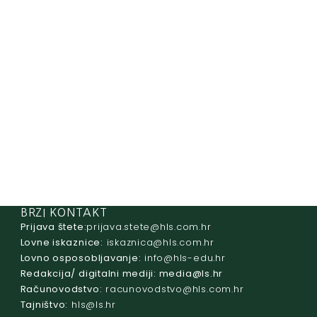
BRZI KONTAKT
Prijava štete:
@etets.avajirp
rh.moc.slh
Lovne iskaznice:
@acinzaksi
rh.moc.slh
Lovno osposobljavanje:
@ofni
rh.ude-slh
Redakcija/ digitalni mediji:
@aidem
rh.sl
Računovodstvo:
@ovtsdovonucar
rh.moc.slh
Tajništvo:
@slh
rh.sl