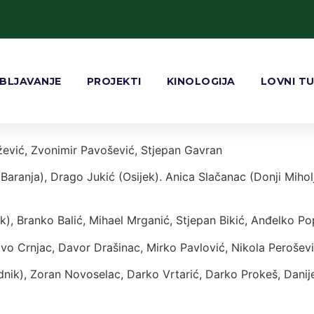
Zvonimir Pavošević, Miro Ištoković
BLJAVANJE
PROJEKTI
KINOLOGIJA
LOVNI T
ić (LU BARANJA) Krunoslav Kovačević, Tihomir Hajduković
 Ištoković, Marjan Kramarić (LU VALPOVO)Goran Perić, Da
ević, Zvonimir Pavošević, Stjepan Gavran
(Baranja), Drago Jukić (Osijek). Anica Slačanac (Donji Miho
), Branko Balić, Mihael Mrganić, Stjepan Bikić, Anđelko Po
Ivo Crnjac, Davor Drašinac, Mirko Pavlović, Nikola Peroševi
k), Zoran Novoselac, Darko Vrtarić, Darko Prokeš, Danijel