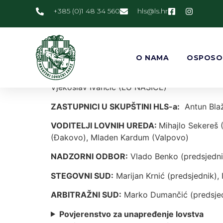
PREDSJEDNIK:
Antun Blažević
+385 (0)1 48 34 560
@slh
rh.sl
ZAMJENICI PREDSJEDNIKA:
Josip Županić, 
TAJNIK:
Goran Andrašević
O NAMA
OSPOSO
IZVRŠNI ODBOR:
Josip Županić, Zdenko Jum
Pavošević, Stjepan Gavran (LU OSIJEK) Miro
Vjekoslav Ivančić (LU NAŠICE)
ZASTUPNICI U SKUPŠTINI HLS-a:
Antun Blaž
VODITELJI LOVNIH UREDA:
Mihajlo Sekereš 
(Đakovo), Mladen Kardum (Valpovo)
NADZORNI ODBOR:
Vlado Benko (predsjednik
STEGOVNI SUD:
Marijan Krnić (predsjednik), 
ARBITRAŽNI SUD:
Marko Dumančić (predsjedni
Povjerenstvo za unapređenje lovstva