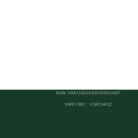
IBAN: HR8124020061100501497
SWIFT/BIC : ESBCHR22