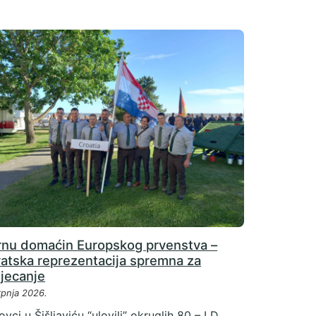
rnu domaćin Europskog prvenstva –
vatska reprezentacija spremna za
tjecanje
rpnja 2026.