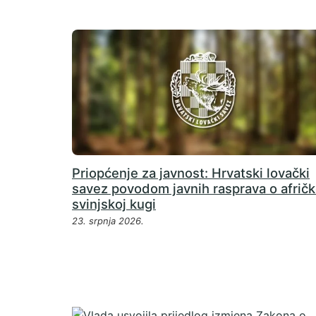
Priopćenje za javnost: Hrvatski lovački
savez povodom javnih rasprava o afričk
svinjskoj kugi
23. srpnja 2026.