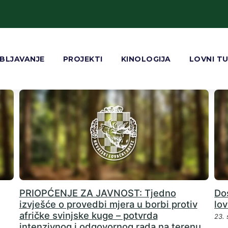
BLJAVANJE
PROJEKTI
KINOLOGIJA
LOVNI T
PRIOPĆENJE ZA JAVNOST: Tjedno
Do
izvješće o provedbi mjera u borbi protiv
lo
afričke svinjske kuge – potvrda
23. 
intenzivnog i odgovornog rada na terenu