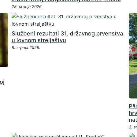
28. srpnja 2026.
Službeni rezultati 31. državnog prvenstva
u lovnom streljaštvu
8. srpnja 2026.
oj
Pä
hr
na
3. s