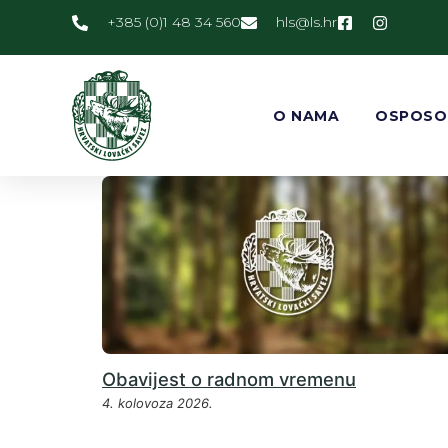
+385 (0)1 48 34 560
@slh
rh.sl
O NAMA
OSPOSO
Obavijest o radnom vremenu
4. kolovoza 2026.