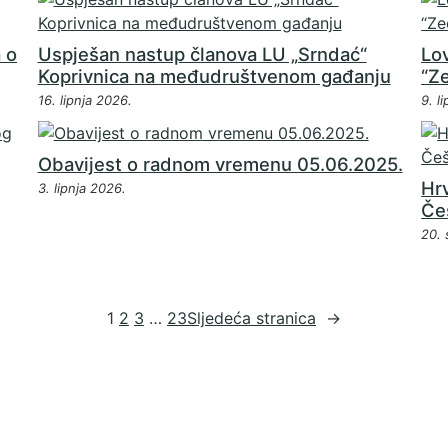
 o
Uspješan nastup članova LU „Srndać“
Lov
Koprivnica na međudruštvenom gađanju
“Ze
16. lipnja 2026.
9. l
Obavijest o radnom vremenu 05.06.2025.
Hrv
3. lipnja 2026.
Če
20. 
1
2
3
…
23
Sljedeća stranica
→