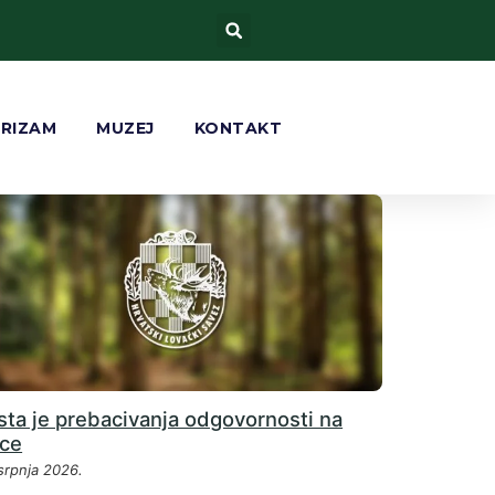
URIZAM
MUZEJ
KONTAKT
sta je prebacivanja odgovornosti na
vce
srpnja 2026.