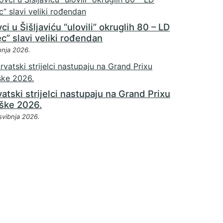
ci u Šišljaviću “ulovili” okruglih 80 – LD
c” slavi veliki rođendan
ipnja 2026.
atski strijelci nastupaju na Grand Prixu
ške 2026.
svibnja 2026.