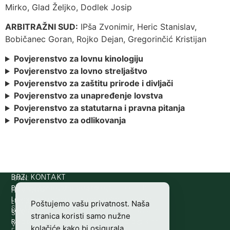
Mirko, Glad Željko, Dodlek Josip
ARBITRAŽNI SUD:
IPša Zvonimir, Heric Stanislav,
Bobičanec Goran, Rojko Dejan, Gregorinčić Kristijan
Povjerenstvo za lovnu kinologiju
Povjerenstvo za lovno streljaštvo
Povjerenstvo za zaštitu prirode i divljači
Povjerenstvo za unapređenje lovstva
Povjerenstvo za statutarna i pravna pitanja
Povjerenstvo za odlikovanja
IBAN:
BRZI KONTAKT
Prijava štete:
@etets.avajirp
rh.moc.slh
HR8124020061100501497
HRVATSKI
Lovne iskaznice:
@acinzaksi
rh.moc.slh
LOVAČKI
Poštujemo vašu privatnost. Naša
SWIFT/BIC
Lovno osposobljavanje:
@ofni
rh.ude-slh
SAVEZ
stranica koristi samo nužne
:
Redakcija/ digitalni mediji:
@aidem
rh.sl
Vladimira
kolačiće kako bi osigurala