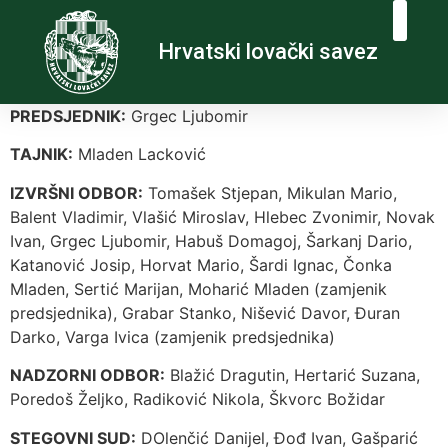
Hrvatski lovački savez
PREDSJEDNIK:
Grgec Ljubomir
TAJNIK:
Mladen Lacković
IZVRŠNI ODBOR:
Tomašek Stjepan, Mikulan Mario,
Balent Vladimir, Vlašić Miroslav, Hlebec Zvonimir, Novak
Ivan, Grgec Ljubomir, Habuš Domagoj, Šarkanj Dario,
Katanović Josip, Horvat Mario, Šardi Ignac, Čonka
Mladen, Sertić Marijan, Moharić Mladen (zamjenik
predsjednika), Grabar Stanko, Nišević Davor, Đuran
Darko, Varga Ivica (zamjenik predsjednika)
NADZORNI ODBOR:
Blažić Dragutin, Hertarić Suzana,
Poredoš Željko, Radiković Nikola, Škvorc Božidar
STEGOVNI SUD:
DOlenčić Danijel, Đođ Ivan, Gašparić