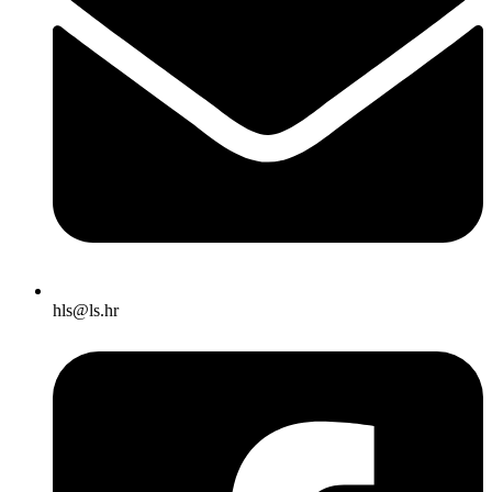
@slh
rh.sl