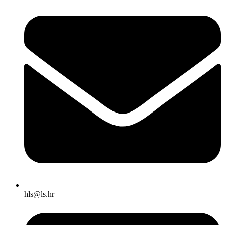
@slh
rh.sl