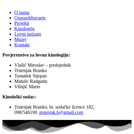
O nama
Osposobljavanje
Projekti
Kinologija
Lovni turizam
Muzej
Kontakt
Povjerenstvo za lovnu kinologiju:
Vlašić Miroslav – predsjednik
Trstenjak Branko
Tomašek Stjepan
Matulic Radgutin
Višnjić Mario
Kinološki sudac:
Trstenjak Branko, br. sudačke licence 182,
, 098/546190
@b.kajnetsrt
moc.liamg