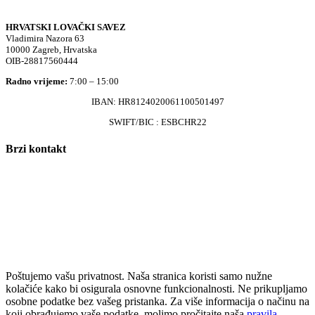
HRVATSKI LOVAČKI SAVEZ
Vladimira Nazora 63
10000 Zagreb, Hrvatska
OIB-28817560444
Radno vrijeme:
7:00 – 15:00
IBAN: HR8124020061100501497
SWIFT/BIC : ESBCHR22
Brzi kontakt
Prijava štete:
@etets.avajirp
rh.moc.slh
Lovne iskaznice:
@acinzaksi
rh.moc.slh
Lovno osposobljavanje:
@ofni
rh.ude-slh
Redakcija/ digitalni mediji:
@aidem
rh.sl
Računovodstvo:
@ovtsdovonucar
rh.moc.slh
Tajništvo:
@slh
rh.sl
Telefon:
+385 (0)1 48 34 560
Poštujemo vašu privatnost. Naša stranica koristi samo nužne
kolačiće kako bi osigurala osnovne funkcionalnosti. Ne prikupljamo
osobne podatke bez vašeg pristanka. Za više informacija o načinu na
koji obrađujemo vaše podatke, molimo pročitajte naša
pravila