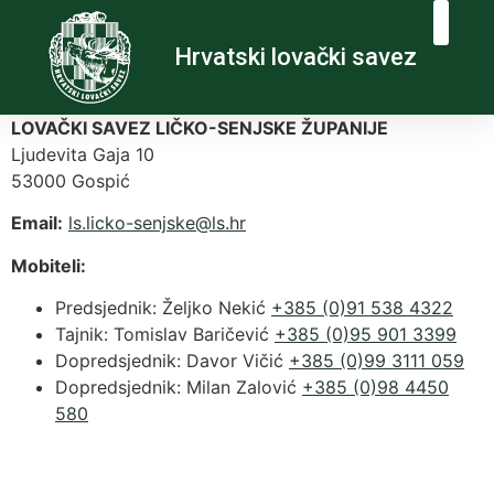
Hrvatski lovački savez
LOVAČKI SAVEZ LIČKO-SENJSKE ŽUPANIJE
Ljudevita Gaja 10
53000 Gospić
Email:
@eksjnes-okcil.sl
rh.sl
Mobiteli:
Predsjednik: Željko Nekić
+385 (0)91 538 4322
Tajnik: Tomislav Baričević
+385 (0)95 901 3399
Dopredsjednik: Davor Vičić
+385 (0)99 3111 059
Dopredsjednik: Milan Zalović
+385 (0)98 4450
580