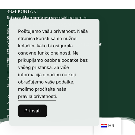
IBAN:
BRZI KONTAKT
Prijava štete:
@etets.avajirp
rh.moc.slh
HR8124020061100501497
HRVATSKI
Lovne iskaznice:
@acinzaksi
rh.moc.slh
LOVAČKI
SWIFT/BIC
Lovno osposobljavanje:
@ofni
rh.ude-slh
Poštujemo vašu privatnost. Naša
SAVEZ
:
Redakcija/ digitalni mediji:
@aidem
rh.sl
stranica koristi samo nužne
Vladimira
ESBCHR22
Računovodstvo:
@ovtsdovonucar
rh.moc.slh
Nazora
kolačiće kako bi osigurala
Tajništvo:
@slh
rh.sl
63
osnovne funkcionalnosti. Ne
10000
prikupljamo osobne podatke bez
Telefon:
+385 (0)1 48 34 560
Zagreb,
vašeg pristanka. Za više
Hrvatska
informacija o načinu na koji
OIB-
obrađujemo vaše podatke,
28817560444
molimo pročitajte naša
pravila privatnosti
.
Radno
vrijeme:
7:00
–
Prihvati
15:00
HR