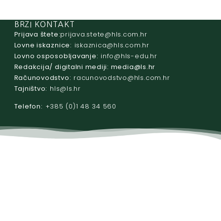
BRZI KONTAKT
Prijava štete:
@etets.avajirp
rh.moc.slh
Lovne iskaznice:
@acinzaksi
rh.moc.slh
Lovno osposobljavanje:
@ofni
rh.ude-slh
Redakcija/ digitalni mediji:
@aidem
rh.sl
Računovodstvo:
@ovtsdovonucar
rh.moc.slh
Tajništvo:
@slh
rh.sl
Telefon:
+385 (0)1 48 34 560