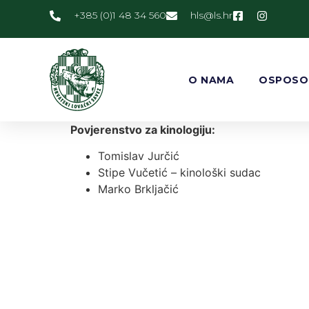
+385 (0)1 48 34 560
@slh
rh.sl
O NAMA
OSPOSO
Povjerenstvo za kinologiju:
Tomislav Jurčić
Stipe Vučetić – kinološki sudac
Marko Brkljačić