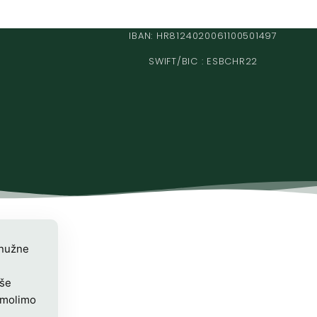
IBAN: HR8124020061100501497
SWIFT/BIC : ESBCHR22
 nužne
iše
 molimo