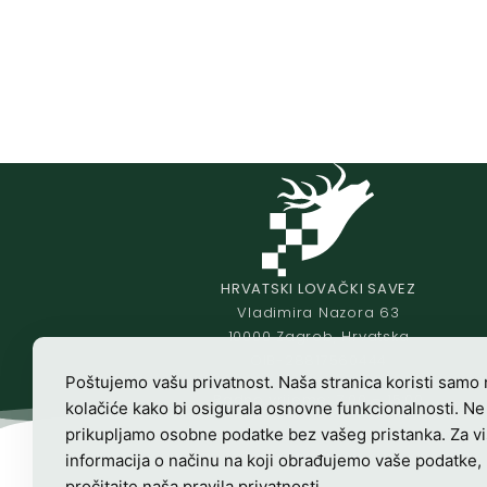
HRVATSKI LOVAČKI SAVEZ
Vladimira Nazora 63
10000 Zagreb, Hrvatska
OIB-28817560444
Poštujemo vašu privatnost. Naša stranica koristi samo
Radno vrijeme:
7:00 – 15:00
kolačiće kako bi osigurala osnovne funkcionalnosti. Ne
prikupljamo osobne podatke bez vašeg pristanka. Za v
informacija o načinu na koji obrađujemo vaše podatke,
pročitajte naša
pravila privatnosti
.