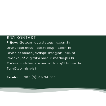
BRZI KONTAKT
Prijava štete:
@etets.avajirp
rh.moc.slh
Lovne iskaznice:
@acinzaksi
rh.moc.slh
Lovno osposobljavanje:
@ofni
rh.ude-slh
Redakcija/ digitalni mediji:
@aidem
rh.sl
Računovodstvo:
@ovtsdovonucar
rh.moc.slh
Tajništvo:
@slh
rh.sl
Telefon:
+385 (0)1 48 34 560