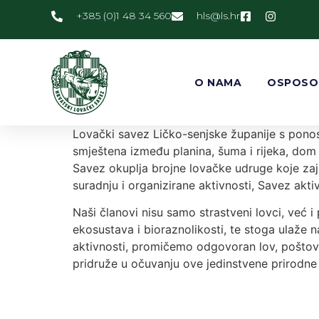
+385 (0)1 48 34 560
@slh
rh.sl
O NAMA
OSPOSO
Lovački savez Ličko-senjske županije s ponos
smještena između planina, šuma i rijeka, dom je
Savez okuplja brojne lovačke udruge koje zaj
suradnju i organizirane aktivnosti, Savez akti
Naši članovi nisu samo strastveni lovci, već 
ekosustava i bioraznolikosti, te stoga ulaže n
aktivnosti, promičemo odgovoran lov, poštovan
pridruže u očuvanju ove jedinstvene prirodne l