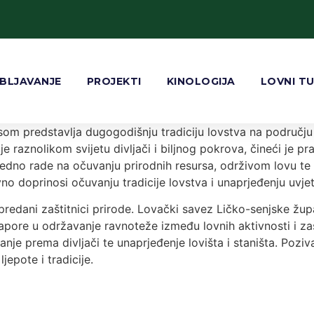
BLJAVANJE
PROJEKTI
KINOLOGIJA
LOVNI T
om predstavlja dugogodišnju tradiciju lovstva na području
 raznolikom svijetu divljači i biljnog pokrova, čineći je pra
edno rade na očuvanju prirodnih resursa, održivom lovu te 
vno doprinosi očuvanju tradicije lovstva i unaprjeđenju uvjet
i predani zaštitnici prirode. Lovački savez Ličko-senjske ž
apore u održavanje ravnoteže između lovnih aktivnosti i zaš
je prema divljači te unaprjeđenje lovišta i staništa. Poziva
jepote i tradicije.