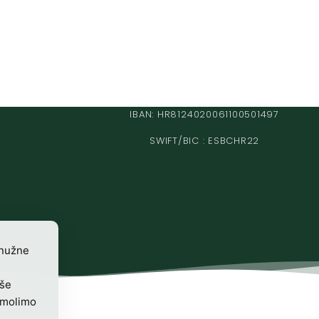
IBAN: HR8124020061100501497
SWIFT/BIC : ESBCHR22
 nužne
iše
 molimo