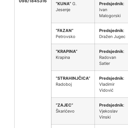
098/1845316
“KUNA”
G.
Predsjednik
:
Jesenje
Ivan
Malogorski
“FAZAN”
Predsjednik
:
Petrovsko
Dražen Jugec
“KRAPINA”
Predsjednik
:
Krapina
Radovan
Satler
“STRAHINJČICA”
Predsjednik
:
Radoboj
Vladimir
Vidović
“ZAJEC”
Predsjednik
:
Škarićevo
Vjekoslav
Vinski