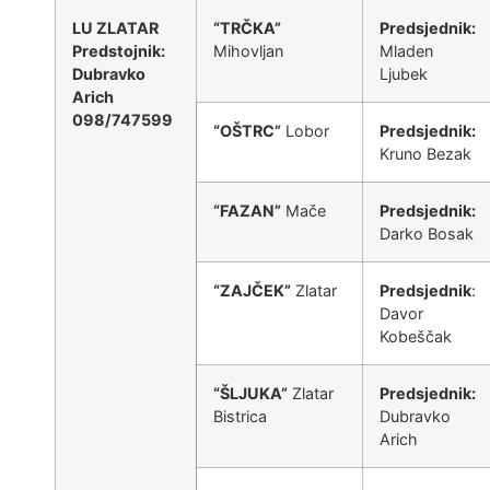
LU ZLATAR
“TRČKA”
Predsjednik:
Predstojnik:
Mihovljan
Mladen
Dubravko
Ljubek
Arich
098/747599
“OŠTRC”
Lobor
Predsjednik:
Kruno Bezak
“FAZAN”
Mače
Predsjednik:
Darko Bosak
“ZAJČEK”
Zlatar
Predsjednik
:
Davor
Kobeščak
“ŠLJUKA”
Zlatar
Predsjednik:
Bistrica
Dubravko
Arich