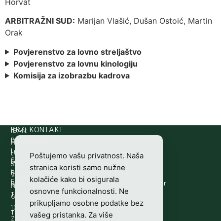
Horvat
ARBITRAŽNI SUD:
Marijan Vlašić, Dušan Ostoić, Martin
Orak
Povjerenstvo za lovno streljaštvo
Povjerenstvo za lovnu kinologiju
Komisija za izobrazbu kadrova
IBAN:
BRZI KONTAKT
Prijava štete:
@etets.avajirp
rh.moc.slh
HR8124020061100501497
HRVATSKI
Lovne iskaznice:
@acinzaksi
rh.moc.slh
LOVAČKI
Poštujemo vašu privatnost. Naša
SWIFT/BIC
Lovno osposobljavanje:
@ofni
rh.ude-slh
SAVEZ
stranica koristi samo nužne
:
Redakcija/ digitalni mediji:
@aidem
rh.sl
Vladimira
kolačiće kako bi osigurala
ESBCHR22
Računovodstvo:
@ovtsdovonucar
rh.moc.slh
Nazora
osnovne funkcionalnosti. Ne
Tajništvo:
@slh
rh.sl
63
prikupljamo osobne podatke bez
10000
Telefon:
+385 (0)1 48 34 560
vašeg pristanka. Za više
Zagreb,