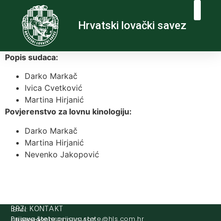
Hrvatski lovački savez
Popis sudaca:
Darko Markač
Ivica Cvetković
Martina Hirjanić
Povjerenstvo za lovnu kinologiju:
Darko Markač
Martina Hirjanić
Nevenko Jakopović
IBAN:
BRZI KONTAKT
Prijava štete:
@etets.avajirp
rh.moc.slh
HR8124020061100501497