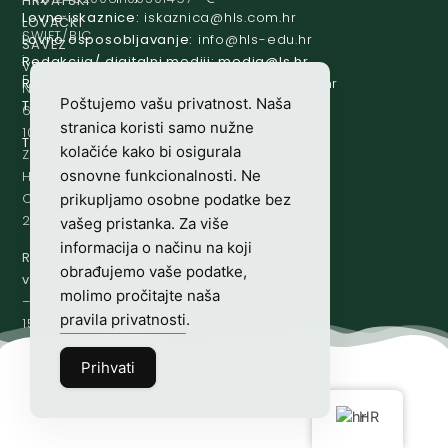
HRVATSKI
Lovne iskaznice:
@acinzaksi
rh.moc.slh
LOVAČKI
SWIFT/BIC
Lovno osposobljavanje:
@ofni
rh.ude-slh
SAVEZ
:
Redakcija/ digitalni mediji:
@aidem
rh.sl
Vladimira
ESBCHR22
Računovodstvo:
@ovtsdovonucar
rh.moc.slh
Nazora
Poštujemo vašu privatnost. Naša
Tajništvo:
@slh
rh.sl
63
stranica koristi samo nužne
10000
Telefon:
+385 (0)1 48 34 560
kolačiće kako bi osigurala
Zagreb,
osnovne funkcionalnosti. Ne
Hrvatska
OIB-
prikupljamo osobne podatke bez
28817560444
vašeg pristanka. Za više
informacija o načinu na koji
Radno
obrađujemo vaše podatke,
vrijeme:
7:00
molimo pročitajte naša
–
pravila privatnosti
.
15:00
Prihvati
HR