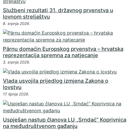
Službeni rezultati 31. državnog prvenstva u
lovnom streljaštvu
8. srpnja 2026.
Pärnu domaćin Europskog prvenstva – hrvatska
reprezentacija spremna za natjecanje
3. srpnja 2026.
Vlada usvojila prijedlog izmjena Zakona o
lovstvu
17. lipnja 2026.
Uspješan nastup članova LU „Srndać“ Koprivnica
na međudruštvenom gađanju