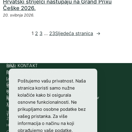
Hrvatski strijelci nastupaju na Grand Prixu
Češke 2026.
20. svibnja 2026.
1
2
3
…
23
Sljedeća stranica
→
IBAN:
BRZI KONTAKT
Prijava štete:
@etets.avajirp
rh.moc.slh
HR8124020061100501497
HRVATSKI
Lovne iskaznice:
@acinzaksi
rh.moc.slh
LOVAČKI
Poštujemo vašu privatnost. Naša
SWIFT/BIC
Lovno osposobljavanje:
@ofni
rh.ude-slh
SAVEZ
stranica koristi samo nužne
:
Redakcija/ digitalni mediji:
@aidem
rh.sl
Vladimira
kolačiće kako bi osigurala
ESBCHR22
Računovodstvo:
@ovtsdovonucar
rh.moc.slh
Nazora
osnovne funkcionalnosti. Ne
Tajništvo:
@slh
rh.sl
63
prikupljamo osobne podatke bez
10000
Telefon:
+385 (0)1 48 34 560
vašeg pristanka. Za više
Zagreb,
informacija o načinu na koji
Hrvatska
obrađujemo vaše podatke,
OIB-