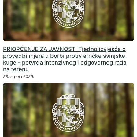
PRIOPĆENJE ZA JAVNOST: Tjedno izvješće o
provedbi mjera u borbi protiv afričke svinjske
kuge – potvrda intenzivnog i odgovornog rada
na terenu
28. srpnja 2026.