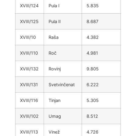
XVIII/124
Pula I
5.835
XVIII/125
Pula II
8.687
XVIII/10
Raša
4.382
XVIII/110
Roč
4.981
XVIII/132
Rovinj
9.805
XVIII/131
Svetvinčenat
6.222
XVIII/116
Tinjan
5.305
XVIII/102
Umag
8.512
XVIII/113
Vinež
4.726