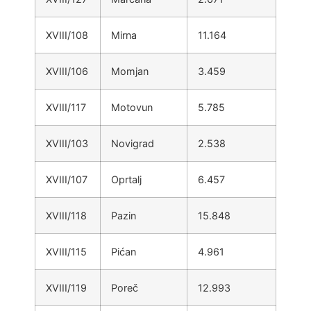
XVIII/108
Mirna
11.164
XVIII/106
Momjan
3.459
XVIII/117
Motovun
5.785
XVIII/103
Novigrad
2.538
XVIII/107
Oprtalj
6.457
XVIII/118
Pazin
15.848
XVIII/115
Pićan
4.961
XVIII/119
Poreč
12.993