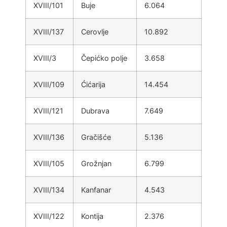
XVIII/101
Buje
6.064
XVIII/137
Cerovlje
10.892
XVIII/3
Čepićko polje
3.658
XVIII/109
Ćićarija
14.454
XVIII/121
Dubrava
7.649
XVIII/136
Gračišće
5.136
XVIII/105
Grožnjan
6.799
XVIII/134
Kanfanar
4.543
XVIII/122
Kontija
2.376