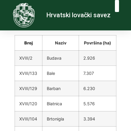
Hrvatski lovački savez
Broj
Naziv
Površina (ha)
XVIII/2
Budava
2.926
XVIII/133
Bale
7.307
XVIII/129
Barban
6.230
XVIII/120
Blatnica
5.576
XVIII/104
Brtonigla
3.394