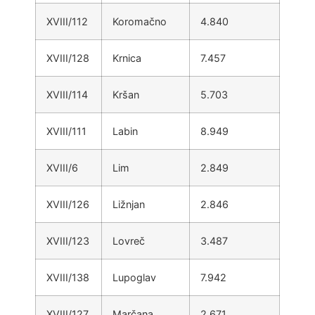
XVIII/112
Koromačno
4.840
XVIII/128
Krnica
7.457
XVIII/114
Kršan
5.703
XVIII/111
Labin
8.949
XVIII/6
Lim
2.849
XVIII/126
Ližnjan
2.846
XVIII/123
Lovreč
3.487
XVIII/138
Lupoglav
7.942
XVIII/127
Marčana
2.671