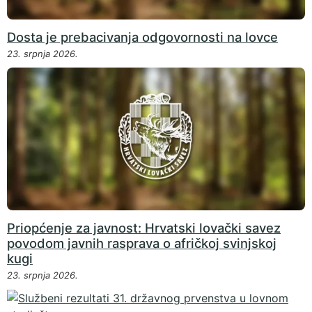
Dosta je prebacivanja odgovornosti na lovce
23. srpnja 2026.
Priopćenje za javnost: Hrvatski lovački savez
povodom javnih rasprava o afričkoj svinjskoj
kugi
23. srpnja 2026.