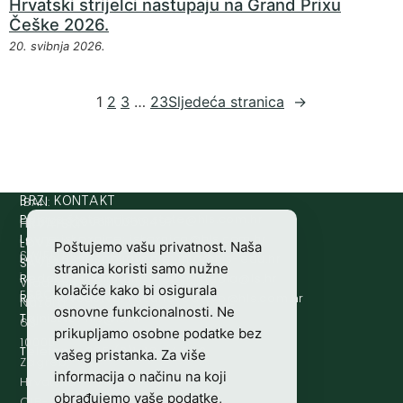
Hrvatski strijelci nastupaju na Grand Prixu
Češke 2026.
20. svibnja 2026.
1
2
3
…
23
Sljedeća stranica
→
IBAN:
BRZI KONTAKT
Prijava štete:
@etets.avajirp
rh.moc.slh
HR8124020061100501497
HRVATSKI
Lovne iskaznice:
@acinzaksi
rh.moc.slh
LOVAČKI
Poštujemo vašu privatnost. Naša
SWIFT/BIC
Lovno osposobljavanje:
@ofni
rh.ude-slh
SAVEZ
stranica koristi samo nužne
:
Redakcija/ digitalni mediji:
@aidem
rh.sl
Vladimira
kolačiće kako bi osigurala
ESBCHR22
Računovodstvo:
@ovtsdovonucar
rh.moc.slh
Nazora
osnovne funkcionalnosti. Ne
Tajništvo:
@slh
rh.sl
63
prikupljamo osobne podatke bez
10000
Telefon:
+385 (0)1 48 34 560
vašeg pristanka. Za više
Zagreb,
informacija o načinu na koji
Hrvatska
obrađujemo vaše podatke,
OIB-