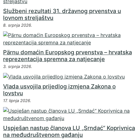
Službeni rezultati 31. državnog prvenstva u
lovnom streljaštvu
8. srpnja 2026.
Pärnu domaćin Europskog prvenstva – hrvatska
reprezentacija spremna za natjecanje
3. srpnja 2026.
Vlada usvojila prijedlog izmjena Zakona o
lovstvu
17. lipnja 2026.
Uspješan nastup članova LU „Srndać“ Koprivnica
na međudruštvenom gađanju