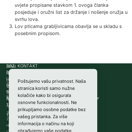
uvjete propisane stavkom 1. ovoga članka
posjeduje i oružni list za držanje i nošenje oružja u
svrhu lova.
Lov pticama grabljivicama obavlja se u skladu s
posebnim propisom.
IBAN:
BRZI KONTAKT
Prijava štete:
@etets.avajirp
rh.moc.slh
HR8124020061100501497
HRVATSKI
Lovne iskaznice:
@acinzaksi
rh.moc.slh
LOVAČKI
Poštujemo vašu privatnost. Naša
SWIFT/BIC
Lovno osposobljavanje:
@ofni
rh.ude-slh
SAVEZ
stranica koristi samo nužne
:
Redakcija/ digitalni mediji:
@aidem
rh.sl
Vladimira
kolačiće kako bi osigurala
ESBCHR22
Računovodstvo:
@ovtsdovonucar
rh.moc.slh
Nazora
osnovne funkcionalnosti. Ne
Tajništvo:
@slh
rh.sl
63
prikupljamo osobne podatke bez
10000
Telefon:
+385 (0)1 48 34 560
vašeg pristanka. Za više
Zagreb,
informacija o načinu na koji
Hrvatska
obrađujemo vaše podatke,
OIB-