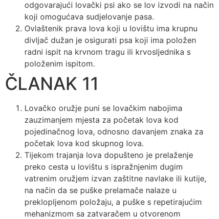
odgovarajući lovački psi ako se lov izvodi na način
koji omogućava sudjelovanje pasa.
Ovlaštenik prava lova koji u lovištu ima krupnu
divljač dužan je osigurati psa koji ima položen
radni ispit na krvnom tragu ili krvosljednika s
položenim ispitom.
ČLANAK 11
Lovačko oružje puni se lovačkim nabojima
zauzimanjem mjesta za početak lova kod
pojedinačnog lova, odnosno davanjem znaka za
početak lova kod skupnog lova.
Tijekom trajanja lova dopušteno je prelaženje
preko cesta u lovištu s ispražnjenim dugim
vatrenim oružjem izvan zaštitne navlake ili kutije,
na način da se puške prelamače nalaze u
preklopljenom položaju, a puške s repetirajućim
mehanizmom sa zatvaračem u otvorenom