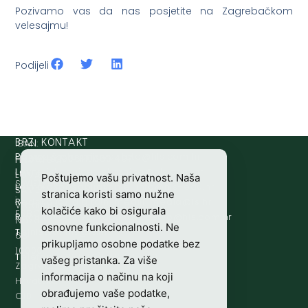
Pozivamo vas da nas posjetite na Zagrebačkom
velesajmu!
Podijeli
IBAN:
BRZI KONTAKT
Prijava štete:
@etets.avajirp
rh.moc.slh
HR8124020061100501497
HRVATSKI
Lovne iskaznice:
@acinzaksi
rh.moc.slh
LOVAČKI
Poštujemo vašu privatnost. Naša
SWIFT/BIC
Lovno osposobljavanje:
@ofni
rh.ude-slh
SAVEZ
stranica koristi samo nužne
:
Redakcija/ digitalni mediji:
@aidem
rh.sl
Vladimira
kolačiće kako bi osigurala
ESBCHR22
Računovodstvo:
@ovtsdovonucar
rh.moc.slh
Nazora
osnovne funkcionalnosti. Ne
Tajništvo:
@slh
rh.sl
63
prikupljamo osobne podatke bez
10000
Telefon:
+385 (0)1 48 34 560
vašeg pristanka. Za više
Zagreb,
informacija o načinu na koji
Hrvatska
obrađujemo vaše podatke,
OIB-