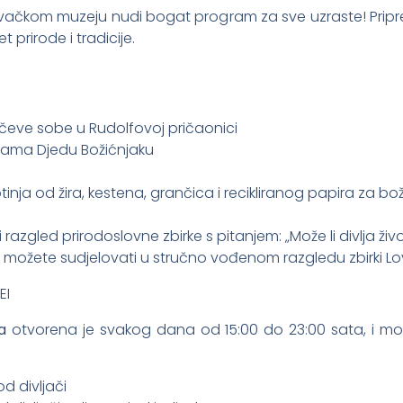
vačkom muzeju nudi bogat program za sve uzraste! Pripr
et prirode i tradicije.
lovčeve sobe u Rudolfovoj pričaonici
pisama Djedu Božićnjaku
votinja od žira, kestena, grančica i recikliranog papira za bo
ni razgled prirodoslovne zbirke s pitanjem: „Može li divlja živ
i možete sudjelovati u stručno vođenom razgledu zbirki 
EI
a
otvorena je svakog dana od 15:00 do 23:00 sata, i mož
d divljači