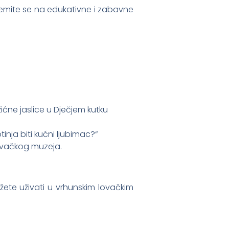
emite se na edukativne i zabavne
žićne jaslice u Dječjem kutku
otinja biti kućni ljubimac?“
Lovačkog muzeja.
ete uživati u vrhunskim lovačkim