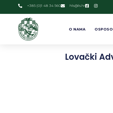
+385 (0)1 48 34 560
@slh
rh.sl
O NAMA
OSPOSO
Lovački Ad