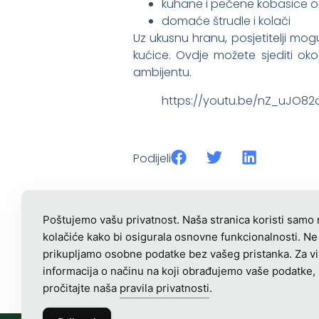
kuhane i pečene kobasice od
domaće štrudle i kolači
Uz ukusnu hranu, posjetitelji mo
kućice. Ovdje možete sjediti oko
ambijentu.
https://youtu.be/nZ_uJO82
Podijeli
Poštujemo vašu privatnost. Naša stranica koristi samo
kolačiće kako bi osigurala osnovne funkcionalnosti. Ne
prikupljamo osobne podatke bez vašeg pristanka. Za v
informacija o načinu na koji obrađujemo vaše podatke,
pročitajte naša
pravila privatnosti
.