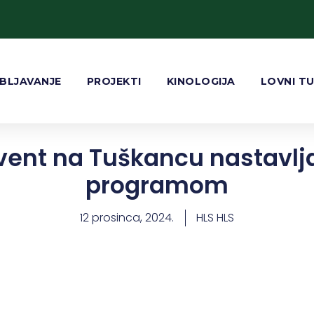
BLJAVANJE
PROJEKTI
KINOLOGIJA
LOVNI T
vent na Tuškancu nastavlj
programom
12 prosinca, 2024.
HLS HLS