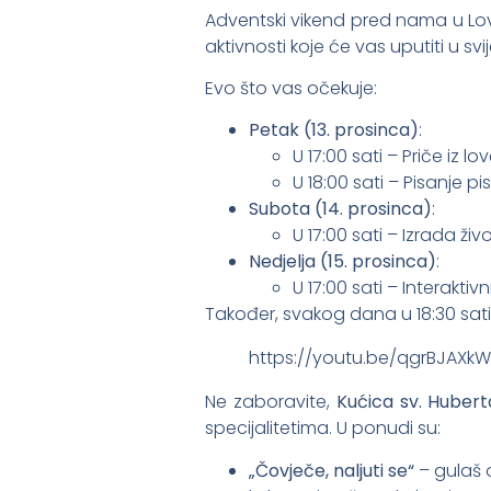
Adventski vikend pred nama u Lo
aktivnosti koje će vas uputiti u svij
Evo što vas očekuje:
Petak (13. prosinca)
:
U 17:00 sati – Priče iz 
U 18:00 sati – Pisanje 
Subota (14. prosinca)
:
U 17:00 sati – Izrada ži
Nedjelja (15. prosinca)
:
U 17:00 sati – Interaktiv
Također, svakog dana u 18:30 sat
https://youtu.be/qgrBJAXkW
Ne zaboravite,
Kućica sv. Hubert
specijalitetima. U ponudi su:
„Čovječe, naljuti se“
– gulaš o