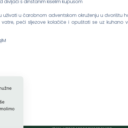
 divljači s dinstanim kiselim kupusom
gu uživati u čarobnom adventskom okruženju u dvorištu 
 vatre, peći sljezove kolačiće i opuštati se uz kuhano 
qlM
 nužne
iše
 molimo