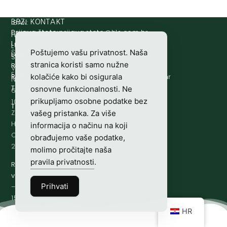
IBAN:
BRZI KONTAKT
Prijava štete:
@etets.avajirp
rh.moc.slh
HR8124020061100501497
HRVATSKI
Lovne iskaznice:
@acinzaksi
rh.moc.slh
LOVAČKI
SWIFT/BIC
Poštujemo vašu privatnost. Naša
Lovno osposobljavanje:
@ofni
rh.ude-slh
SAVEZ
:
stranica koristi samo nužne
Redakcija/ digitalni mediji:
@aidem
rh.sl
Vladimira
ESBCHR22
Računovodstvo:
@ovtsdovonucar
rh.moc.slh
kolačiće kako bi osigurala
Nazora
Tajništvo:
@slh
rh.sl
osnovne funkcionalnosti. Ne
63
prikupljamo osobne podatke bez
10000
Telefon:
+385 (0)1 48 34 560
Zagreb,
vašeg pristanka. Za više
Hrvatska
informacija o načinu na koji
OIB-
obrađujemo vaše podatke,
28817560444
molimo pročitajte naša
pravila privatnosti
.
Radno
vrijeme:
7:00
Prihvati
–
15:00
HR