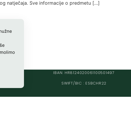
nog natječaja. Sve informacije o predmetu […]
 nužne
iše
 molimo
IBAN: HR8124020061100501497
SWIFT/BIC : ESBCHR22