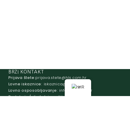
BRZI KONTAKT
Prijava štete:
@etets.avajirp
rh.moc.slh
Lovne iskaznice:
@acinzaksi
rh.moc.slh
HR
Lovno osposobljavanje:
@ofni
rh.ude-slh
Redakcija/ digitalni mediji:
@aidem
rh.sl
Računovodstvo:
@ovtsdovonucar
rh.moc.slh
Tajništvo:
@slh
rh.sl
Telefon:
+385 (0)1 48 34 560