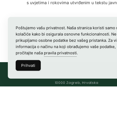
s uvjetima i rokovima utvrđenim u tekstu jav
Poštujemo vašu privatnost. Naša stranica koristi samo
kolačiće kako bi osigurala osnovne funkcionalnosti. Ne
prikupljamo osobne podatke bez vašeg pristanka. Za v
informacija o načinu na koji obrađujemo vaše podatke,
pročitajte naša
pravila privatnosti
.
Prihvati
HRVATSKI LOVAČKI SAVEZ
Vladimira Nazora 63
10000 Zagreb, Hrvatska
OIB-28817560444
Radno vrijeme:
7:00 – 15:00