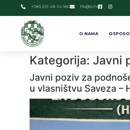
+385 (0)1 48 34 560
@slh
rh.sl
O NAMA
OSPOSO
Kategorija:
Javni 
Javni poziv za podnoš
u vlasništvu Saveza – 