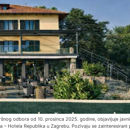
vršnog odbora od 10. prosinca 2025. godine, objavljuje ja
 – Hotela Republika u Zagrebu. Pozivaju se zainteresirani