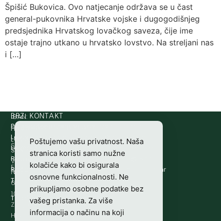
Špišić Bukovica. Ovo natjecanje održava se u čast
general-pukovnika Hrvatske vojske i dugogodišnjeg
predsjednika Hrvatskog lovačkog saveza, čije ime
ostaje trajno utkano u hrvatsko lovstvo. Na streljani nas
i […]
IBAN:
BRZI KONTAKT
Prijava štete:
@etets.avajirp
rh.moc.slh
HR8124020061100501497
HRVATSKI
Lovne iskaznice:
@acinzaksi
rh.moc.slh
LOVAČKI
Poštujemo vašu privatnost. Naša
SWIFT/BIC
Lovno osposobljavanje:
@ofni
rh.ude-slh
SAVEZ
stranica koristi samo nužne
:
Redakcija/ digitalni mediji:
@aidem
rh.sl
Vladimira
kolačiće kako bi osigurala
ESBCHR22
Računovodstvo:
@ovtsdovonucar
rh.moc.slh
Nazora
osnovne funkcionalnosti. Ne
Tajništvo:
@slh
rh.sl
63
prikupljamo osobne podatke bez
10000
Telefon:
+385 (0)1 48 34 560
vašeg pristanka. Za više
Zagreb,
informacija o načinu na koji
Hrvatska