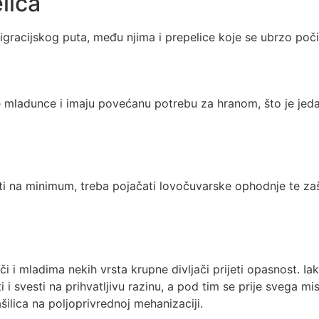
lica
igracijskog puta, među njima i prepelice koje se ubrzo počin
 mladunce i imaju povećanu potrebu za hranom, što je jeda
ti na minimum, treba pojačati lovočuvarske ophodnje te zašt
jači i mladima nekih vrsta krupne divljači prijeti opasnost. I
svesti na prihvatljivu razinu, a pod tim se prije svega misl
šilica na poljoprivrednoj mehanizaciji.