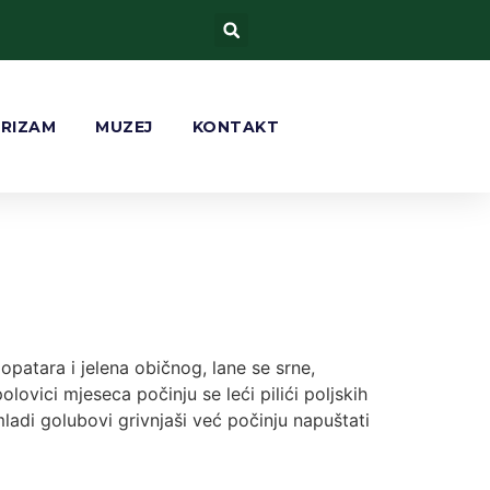
URIZAM
MUZEJ
KONTAKT
patara i jelena običnog, lane se srne,
ovici mjeseca počinju se leći pilići poljskih
 mladi golubovi grivnjaši već počinju napuštati