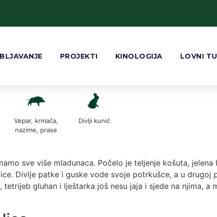
BLJAVANJE
PROJEKTI
KINOLOGIJA
LOVNI T
Vepar, krmača,
Divlji kunić
nazime, prase
mo sve više mladunaca. Počelo je teljenje košuta, jelena lo
e. Divlje patke i guske vode svoje potrkušce, a u drugoj pol
tetrijeb gluhan i lještarka još nesu jaja i sjede na njima, a