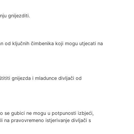
ju gnijezditi.
n od ključnih čimbenika koji mogu utjecati na
ititi gnijezda i mladunce divljači od
ako se gubici ne mogu u potpunosti izbjeći,
i na pravovremeno istjerivanje divljači s