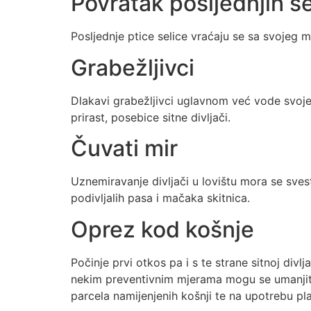
Povratak posljednjih se
Posljednje ptice selice vraćaju se sa svojeg m
Grabežljivci
Dlakavi grabežljivci uglavnom već vode svoje
prirast, posebice sitne divljači.
Čuvati mir
Uznemiravanje divljači u lovištu mora se sves
podivljalih pasa i mačaka skitnica.
Oprez kod košnje
Počinje prvi otkos pa i s te strane sitnoj divl
nekim preventivnim mjerama mogu se umanjiti i 
parcela namijenjenih košnji te na upotrebu pla