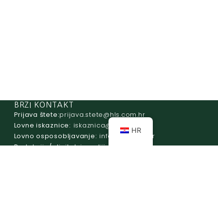
BRZI KONTAKT
Prijava štete:
@etets.avajirp
rh.moc.slh
Lovne iskaznice:
@acinzaksi
rh.moc.slh
HR
Lovno osposobljavanje:
@ofni
rh.ude-slh
Redakcija/ digitalni mediji:
@aidem
rh.sl
Računovodstvo:
@ovtsdovonucar
rh.moc.slh
Tajništvo:
@slh
rh.sl
Telefon:
+385 (0)1 48 34 560