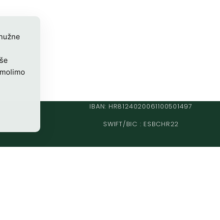
 nužne
iše
 molimo
IBAN: HR8124020061100501497
SWIFT/BIC : ESBCHR22