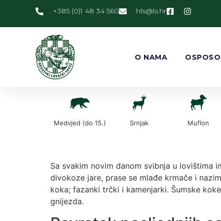
+385 (0)1 48 34 560
@slh
rh.sl
O NAMA
OSPOSO
Medvjed (do 15.)
Srnjak
Muflon
Sa svakim novim danom svibnja u lovištima ima
divokoze jare, prase se mlađe krmače i nazimic
koka; fazanki trčki i kamenjarki. Šumske koke, 
gnijezda.