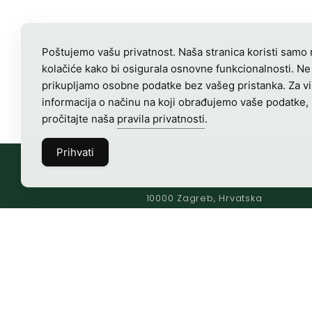
Poštujemo vašu privatnost. Naša stranica koristi samo
kolačiće kako bi osigurala osnovne funkcionalnosti. Ne
prikupljamo osobne podatke bez vašeg pristanka. Za v
informacija o načinu na koji obrađujemo vaše podatke,
pročitajte naša
pravila privatnosti
.
Prihvati
HRVATSKI LOVAČKI SAVEZ
Vladimira Nazora 63
10000 Zagreb, Hrvatska
OIB-28817560444
Radno vrijeme:
7:00 – 15:00