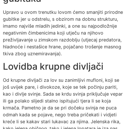
Upravo u ovom trenutku lovom ćemo smanjiti prirodne
gubitke jer u odstrelu, s obzirom na dobnu strukturu,
imamo najviše mladih jedinki, a one su najpodložnije
negativnim čimbenicima koji utječu na njihovo
preživljavanje u zimskom razdoblju (utjecaj predatora,
hladnoće i nestašice hrane, pojačano trošenje masnog
tkiva zbog uznemiravanja).
Lovidba krupne divljači
Od krupne divljači za lov su zanimljivi mufloni, koji se
još uvijek pare, i divokoze, koje se tek počinju pariti,
kao i divlje svinje. Sada se krdu svinja priključuje vepar
ili ga polako slijedi stalno ispitujući tjera li se koja
krmača. Pametno je da se pri dočeku svinja ne puca
odmah kada se pojave, nego treba pričekati i vidjeti
kreće li se kakav stari lukavac za njima. Jelenska rika,
kako jelena običnog, tako i jelena lopatara je iza nas.