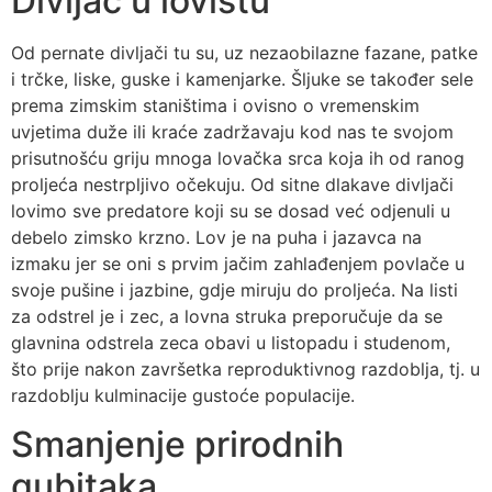
Divljač u lovištu
Od pernate divljači tu su, uz nezaobilazne fazane, patke
i trčke, liske, guske i kamenjarke. Šljuke se također sele
prema zimskim staništima i ovisno o vremenskim
uvjetima duže ili kraće zadržavaju kod nas te svojom
prisutnošću griju mnoga lovačka srca koja ih od ranog
proljeća nestrpljivo očekuju. Od sitne dlakave divljači
lovimo sve predatore koji su se dosad već odjenuli u
debelo zimsko krzno. Lov je na puha i jazavca na
izmaku jer se oni s prvim jačim zahlađenjem povlače u
svoje pušine i jazbine, gdje miruju do proljeća. Na listi
za odstrel je i zec, a lovna struka preporučuje da se
glavnina odstrela zeca obavi u listopadu i studenom,
što prije nakon završetka reproduktivnog razdoblja, tj. u
razdoblju kulminacije gustoće populacije.
Smanjenje prirodnih
gubitaka