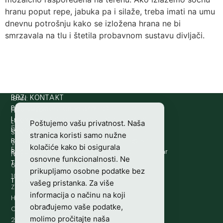
hranu poput repe, jabuka pa i silaže, treba imati na umu
dnevnu potrošnju kako se izložena hrana ne bi
smrzavala na tlu i štetila probavnom sustavu divljači.
IBAN:
BRZI KONTAKT
Prijava štete:
@etets.avajirp
rh.moc.slh
HR8124020061100501497
HRVATSKI
Lovne iskaznice:
@acinzaksi
rh.moc.slh
LOVAČKI
Poštujemo vašu privatnost. Naša
SWIFT/BIC
Lovno osposobljavanje:
@ofni
rh.ude-slh
SAVEZ
stranica koristi samo nužne
:
Redakcija/ digitalni mediji:
@aidem
rh.sl
Vladimira
kolačiće kako bi osigurala
ESBCHR22
Računovodstvo:
@ovtsdovonucar
rh.moc.slh
Nazora
osnovne funkcionalnosti. Ne
Tajništvo:
@slh
rh.sl
63
prikupljamo osobne podatke bez
10000
Telefon:
+385 (0)1 48 34 560
vašeg pristanka. Za više
Zagreb,
informacija o načinu na koji
Hrvatska
obrađujemo vaše podatke,
OIB-
molimo pročitajte naša
28817560444