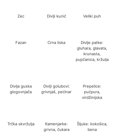
Zec
Divlji kunić
Veliki puh
Fazan
Crna liska
Divlje patke:
gluhara, glavata,
krunasta,
pupčanica, kržulja
Divlja guska
Divlji golubovi:
Prepelice:
glogovnjača
grivnjaš, pećinar
pućpura,
virdžinijska
Trčka skvržulja
Kamenjarke:
Šljuke: kokošica,
grivna, čukara
bena