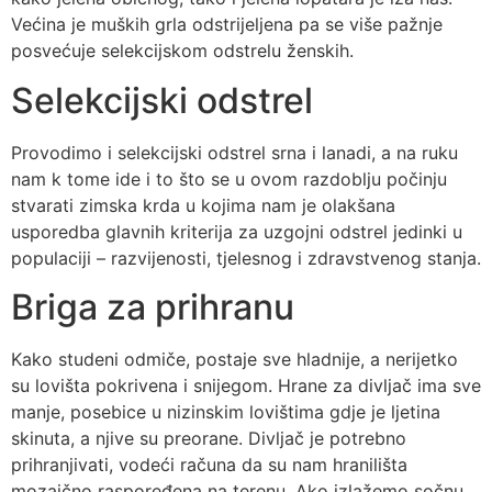
Većina je muških grla odstrijeljena pa se više pažnje
posvećuje selekcijskom odstrelu ženskih.
Selekcijski odstrel
Provodimo i selekcijski odstrel srna i lanadi, a na ruku
nam k tome ide i to što se u ovom razdoblju počinju
stvarati zimska krda u kojima nam je olakšana
usporedba glavnih kriterija za uzgojni odstrel jedinki u
populaciji – razvijenosti, tjelesnog i zdravstvenog stanja.
Briga za prihranu
Kako studeni odmiče, postaje sve hladnije, a nerijetko
su lovišta pokrivena i snijegom. Hrane za divljač ima sve
manje, posebice u nizinskim lovištima gdje je ljetina
skinuta, a njive su preorane. Divljač je potrebno
prihranjivati, vodeći računa da su nam hranilišta
mozaično raspoređena na terenu. Ako izlažemo sočnu