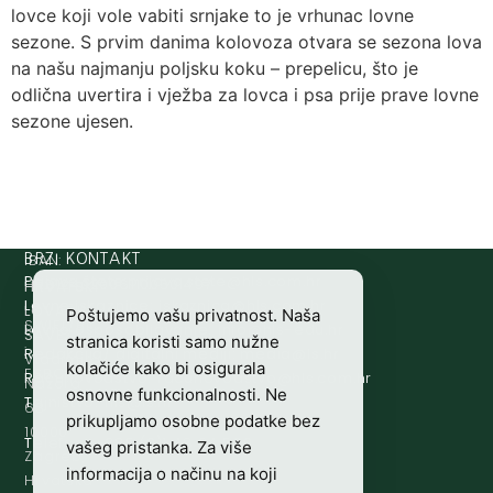
lovce koji vole vabiti srnjake to je vrhunac lovne
sezone. S prvim danima kolovoza otvara se sezona lova
na našu najmanju poljsku koku – prepelicu, što je
odlična uvertira i vježba za lovca i psa prije prave lovne
sezone ujesen.
IBAN:
BRZI KONTAKT
Prijava štete:
@etets.avajirp
rh.moc.slh
HR8124020061100501497
HRVATSKI
Lovne iskaznice:
@acinzaksi
rh.moc.slh
LOVAČKI
Poštujemo vašu privatnost. Naša
SWIFT/BIC
Lovno osposobljavanje:
@ofni
rh.ude-slh
SAVEZ
stranica koristi samo nužne
:
Redakcija/ digitalni mediji:
@aidem
rh.sl
Vladimira
kolačiće kako bi osigurala
ESBCHR22
Računovodstvo:
@ovtsdovonucar
rh.moc.slh
Nazora
osnovne funkcionalnosti. Ne
Tajništvo:
@slh
rh.sl
63
prikupljamo osobne podatke bez
10000
Telefon:
+385 (0)1 48 34 560
vašeg pristanka. Za više
Zagreb,
informacija o načinu na koji
Hrvatska