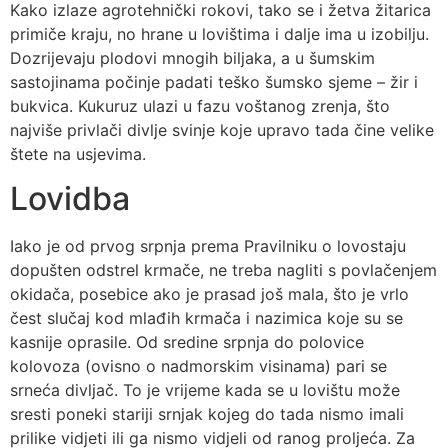
Kako izlaze agrotehnički rokovi, tako se i žetva žitarica
primiče kraju, no hrane u lovištima i dalje ima u izobilju.
Dozrijevaju plodovi mnogih biljaka, a u šumskim
sastojinama počinje padati teško šumsko sjeme – žir i
bukvica. Kukuruz ulazi u fazu voštanog zrenja, što
najviše privlači divlje svinje koje upravo tada čine velike
štete na usjevima.
Lovidba
Iako je od prvog srpnja prema Pravilniku o lovostaju
dopušten odstrel krmače, ne treba nagliti s povlačenjem
okidača, posebice ako je prasad još mala, što je vrlo
čest slučaj kod mlađih krmača i nazimica koje su se
kasnije oprasile. Od sredine srpnja do polovice
kolovoza (ovisno o nadmorskim visinama) pari se
srneća divljač. To je vrijeme kada se u lovištu može
sresti poneki stariji srnjak kojeg do tada nismo imali
prilike vidjeti ili ga nismo vidjeli od ranog proljeća. Za