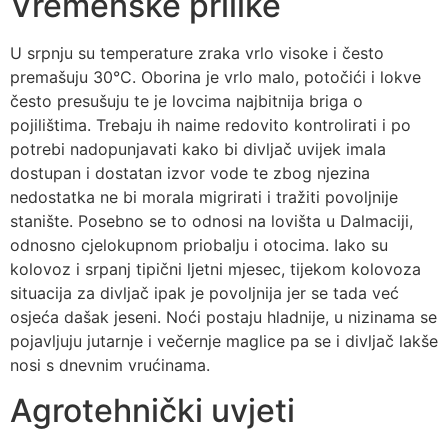
Vremenske prilike
U srpnju su temperature zraka vrlo visoke i često
premašuju 30°C. Oborina je vrlo malo, potočići i lokve
često presušuju te je lovcima najbitnija briga o
pojilištima. Trebaju ih naime redovito kontrolirati i po
potrebi nadopunjavati kako bi divljač uvijek imala
dostupan i dostatan izvor vode te zbog njezina
nedostatka ne bi morala migrirati i tražiti povoljnije
stanište. Posebno se to odnosi na lovišta u Dalmaciji,
odnosno cjelokupnom priobalju i otocima. Iako su
kolovoz i srpanj tipični ljetni mjesec, tijekom kolovoza
situacija za divljač ipak je povoljnija jer se tada već
osjeća dašak jeseni. Noći postaju hladnije, u nizinama se
pojavljuju jutarnje i večernje maglice pa se i divljač lakše
nosi s dnevnim vrućinama.
Agrotehnički uvjeti