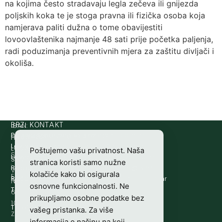
na kojima često stradavaju legla zečeva ili gnijezda
poljskih koka te je stoga pravna ili fizička osoba koja
namjerava paliti dužna o tome obavijestiti
lovoovlaštenika najmanje 48 sati prije početka paljenja,
radi poduzimanja preventivnih mjera za zaštitu divljači i
okoliša.
IBAN:
BRZI KONTAKT
Prijava štete:
@etets.avajirp
rh.moc.slh
HR8124020061100501497
HRVATSKI
Lovne iskaznice:
@acinzaksi
rh.moc.slh
LOVAČKI
Poštujemo vašu privatnost. Naša
SWIFT/BIC
Lovno osposobljavanje:
@ofni
rh.ude-slh
SAVEZ
stranica koristi samo nužne
:
Redakcija/ digitalni mediji:
@aidem
rh.sl
Vladimira
kolačiće kako bi osigurala
ESBCHR22
Računovodstvo:
@ovtsdovonucar
rh.moc.slh
Nazora
osnovne funkcionalnosti. Ne
Tajništvo:
@slh
rh.sl
63
prikupljamo osobne podatke bez
10000
Telefon:
+385 (0)1 48 34 560
vašeg pristanka. Za više
Zagreb,
informacija o načinu na koji