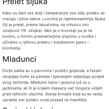
Prelet šljuka
Kako su dani sve dulji i temperature sve više, polako se
vraćaju i ptice selice. Lovcima je najinteresantnija šljuka
čiji je prelet, prema iskustvima, na vrhuncu oko
Josipova (19. ožujka). Iako je u lovostaji pa je ne
lovimo, u mirnim predvečerjima izlazimo u lovište i
uživamo u njihovu preletu i svadbenom pjevu –
kvorkanju.
Mladunci
Divlje patke su u parovima i podižu gnijezda, a fazani
okupljaju koke za parenje i pjevanjem objavljuju posjed
svog teritorija. Mladunci lisice i jazavca još su u
jazbinama, ali ih je krajem mjeseca već moguće vidjeti
pred njihovim ulazima. Starije krmače koje su se ranije
oprasile već polako vode prasad na hranilišta.