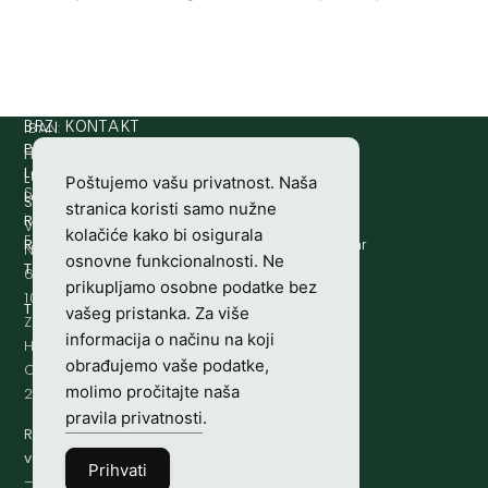
IBAN:
BRZI KONTAKT
Prijava štete:
@etets.avajirp
rh.moc.slh
HR8124020061100501497
HRVATSKI
Lovne iskaznice:
@acinzaksi
rh.moc.slh
LOVAČKI
Poštujemo vašu privatnost. Naša
SWIFT/BIC
Lovno osposobljavanje:
@ofni
rh.ude-slh
SAVEZ
stranica koristi samo nužne
:
Redakcija/ digitalni mediji:
@aidem
rh.sl
Vladimira
kolačiće kako bi osigurala
ESBCHR22
Računovodstvo:
@ovtsdovonucar
rh.moc.slh
Nazora
osnovne funkcionalnosti. Ne
Tajništvo:
@slh
rh.sl
63
prikupljamo osobne podatke bez
10000
Telefon:
+385 (0)1 48 34 560
vašeg pristanka. Za više
Zagreb,
informacija o načinu na koji
Hrvatska
obrađujemo vaše podatke,
OIB-
molimo pročitajte naša
28817560444
pravila privatnosti
.
Radno
vrijeme:
7:00
Prihvati
–