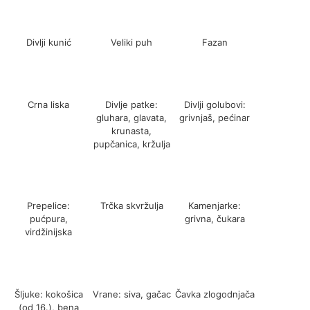
Divlji kunić
Veliki puh
Fazan
Crna liska
Divlje patke:
Divlji golubovi:
gluhara, glavata,
grivnjaš, pećinar
krunasta,
pupčanica, kržulja
Prepelice:
Trčka skvržulja
Kamenjarke:
pućpura,
grivna, čukara
virdžinijska
Šljuke: kokošica
Vrane: siva, gačac
Čavka zlogodnjača
(od 16.), bena