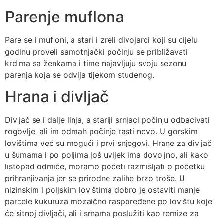
Parenje muflona
Pare se i mufloni, a stari i zreli divojarci koji su cijelu
godinu proveli samotnjački počinju se približavati
krdima sa ženkama i time najavljuju svoju sezonu
parenja koja se odvija tijekom studenog.
Hrana i divljač
Divljač se i dalje linja, a stariji srnjaci počinju odbacivati
rogovlje, ali im odmah počinje rasti novo. U gorskim
lovištima već su mogući i prvi snjegovi. Hrane za divljač
u šumama i po poljima još uvijek ima dovoljno, ali kako
listopad odmiče, moramo početi razmišljati o početku
prihranjivanja jer se prirodne zalihe brzo troše. U
nizinskim i poljskim lovištima dobro je ostaviti manje
parcele kukuruza mozaično raspoređene po lovištu koje
će sitnoj divljači, ali i srnama poslužiti kao remize za