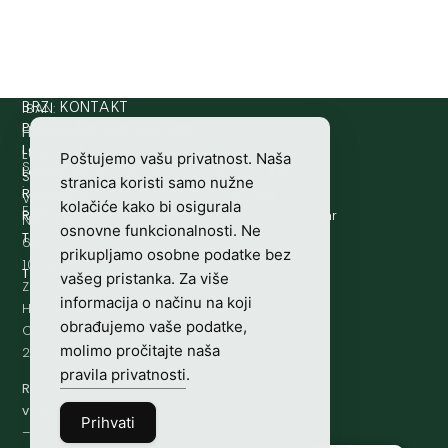
IBAN:
BRZI KONTAKT
Prijava štete:
@etets.avajirp
rh.moc.slh
HR8124020061100501497
HRVATSKI
Lovne iskaznice:
@acinzaksi
rh.moc.slh
LOVAČKI
Poštujemo vašu privatnost. Naša
SWIFT/BIC
Lovno osposobljavanje:
@ofni
rh.ude-slh
SAVEZ
stranica koristi samo nužne
:
Redakcija/ digitalni mediji:
@aidem
rh.sl
Vladimira
kolačiće kako bi osigurala
ESBCHR22
Računovodstvo:
@ovtsdovonucar
rh.moc.slh
Nazora
osnovne funkcionalnosti. Ne
Tajništvo:
@slh
rh.sl
63
prikupljamo osobne podatke bez
10000
Telefon:
+385 (0)1 48 34 560
vašeg pristanka. Za više
Zagreb,
informacija o načinu na koji
Hrvatska
obrađujemo vaše podatke,
OIB-
molimo pročitajte naša
28817560444
pravila privatnosti
.
Radno
vrijeme:
7:00
Prihvati
–