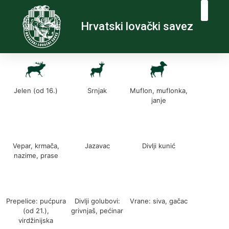
Hrvatski lovački savez
Jelen (od 16.)
Srnjak
Muflon, muflonka,
janje
Vepar, krmača,
Jazavac
Divlji kunić
nazime, prase
Prepelice: pućpura
Divlji golubovi:
Vrane: siva, gačac
(od 21.),
grivnjaš, pećinar
virdžinijska