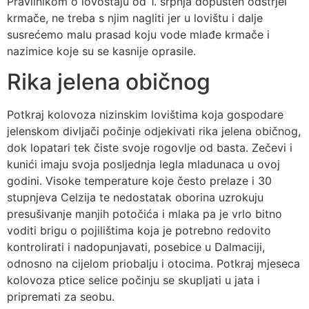
Pravilnikom o lovostaju od 1. srpnja dopušten odstrjel
krmače, ne treba s njim nagliti jer u lovištu i dalje
susrećemo malu prasad koju vode mlađe krmače i
nazimice koje su se kasnije oprasile.
Rika jelena običnog
Potkraj kolovoza nizinskim lovištima koja gospodare
jelenskom divljači počinje odjekivati rika jelena običnog,
dok lopatari tek čiste svoje rogovlje od basta. Zečevi i
kunići imaju svoja posljednja legla mladunaca u ovoj
godini. Visoke temperature koje često prelaze i 30
stupnjeva Celzija te nedostatak oborina uzrokuju
presušivanje manjih potočića i mlaka pa je vrlo bitno
voditi brigu o pojilištima koja je potrebno redovito
kontrolirati i nadopunjavati, posebice u Dalmaciji,
odnosno na cijelom priobalju i otocima. Potkraj mjeseca
kolovoza ptice selice počinju se skupljati u jata i
pripremati za seobu.