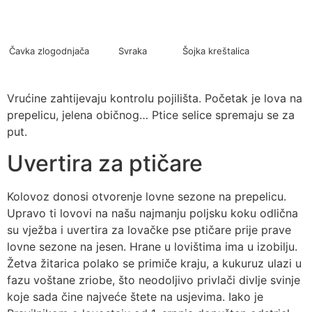
Čavka zlogodnjača
Svraka
Šojka kreštalica
Vrućine zahtijevaju kontrolu pojilišta. Početak je lova na
prepelicu, jelena običnog… Ptice selice spremaju se za
put.
Uvertira za ptičare
Kolovoz donosi otvorenje lovne sezone na prepelicu.
Upravo ti lovovi na našu najmanju poljsku koku odlična
su vježba i uvertira za lovačke pse ptičare prije prave
lovne sezone na jesen. Hrane u lovištima ima u izobilju.
Žetva žitarica polako se primiče kraju, a kukuruz ulazi u
fazu voštane zriobe, što neodoljivo privlači divlje svinje
koje sada čine najveće štete na usjevima. Iako je