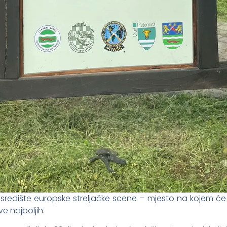
redište europske streljačke scene – mjesto na kojem će se o
e najboljih.