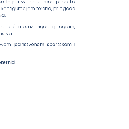
i će trajati sve do samog početka
s konfiguracijom terena, prilagode
ici
.
, gdje ćemo, uz prigodni program,
emstva.
u ovom
jedinstvenom sportskom i
ternici!