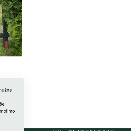
 nužne
iše
 molimo