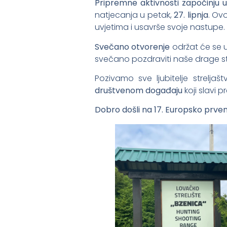
Pripremne aktivnosti započinju u 
natjecanja u petak,
27. lipnja
. Ov
uvjetima i usavrše svoje nastupe
Svečano otvorenje
održat će se 
svečano pozdraviti naše drage stri
Pozivamo sve ljubitelje strelj
društvenom događaju
koji slavi p
Dobro došli na 17. Europsko prvens