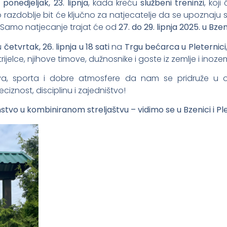
ponedjeljak, 23. lipnja
, kada kreću
službeni treninzi
, koj
o razdoblje bit će ključno za natjecatelje da se upoznaju 
. Samo natjecanje trajat će od
27. do 29. lipnja 2025. u Bzen
u
četvrtak, 26. lipnja u 18 sati
na
Trgu bećarca u Pleternici
jelce, njihove timove, dužnosnike i goste iz zemlje i inoz
aštva, sporta i dobre atmosfere da nam se pridruže 
reciznost, disciplinu i zajedništvo!
tvo u kombiniranom streljaštvu – vidimo se u Bzenici i Ple