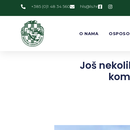
+385 (0)1 48 34 560
@slh
rh.sl
O NAMA
OSPOSO
Još nekoli
komb