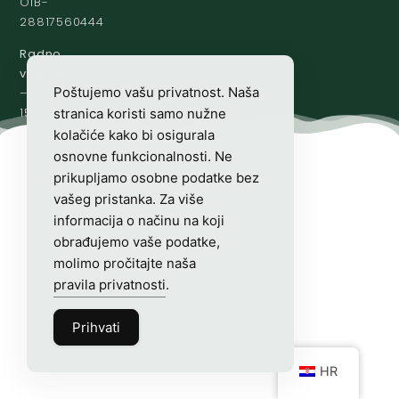
OIB-
28817560444
Radno
vrijeme:
7:00
Poštujemo vašu privatnost. Naša
–
15:00
stranica koristi samo nužne
kolačiće kako bi osigurala
osnovne funkcionalnosti. Ne
prikupljamo osobne podatke bez
vašeg pristanka. Za više
informacija o načinu na koji
obrađujemo vaše podatke,
molimo pročitajte naša
pravila privatnosti
.
Prihvati
HR