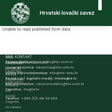
Hrvatski lovački savez
Unable to read published form data
IBAN:
BRZI KONTAKT
Prijava štete:
@etets.avajirp
rh.moc.slh
HR8124020061100501497
HRVATSKI
Lovne iskaznice:
@acinzaksi
rh.moc.slh
LOVAČKI
SWIFT/BIC
Lovno osposobljavanje:
@ofni
rh.ude-slh
SAVEZ
:
Redakcija/ digitalni mediji:
@aidem
rh.sl
Vladimira
ESBCHR22
Računovodstvo:
@ovtsdovonucar
rh.moc.slh
Nazora
Tajništvo:
@slh
rh.sl
63
10000
Telefon:
+385 (0)1 48 34 560
Zagreb,
Hrvatska