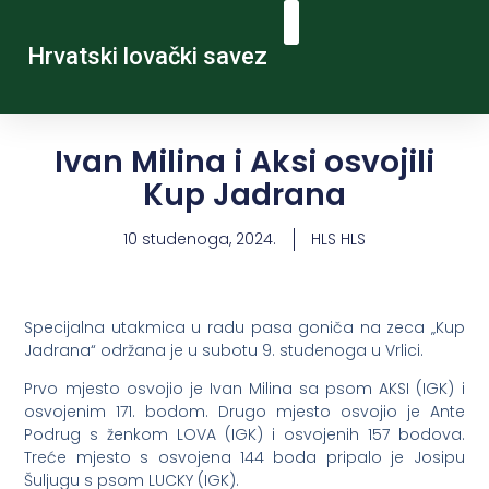
Hrvatski lovački savez
Ivan Milina i Aksi osvojili
Kup Jadrana
10 studenoga, 2024.
HLS HLS
Specijalna utakmica u radu pasa goniča na zeca „Kup
Jadrana“ održana je u subotu 9. studenoga u Vrlici.
Prvo mjesto osvojio je Ivan Milina sa psom AKSI (IGK) i
osvojenim 171. bodom. Drugo mjesto osvojio je Ante
Podrug s ženkom LOVA (IGK) i osvojenih 157 bodova.
Treće mjesto s osvojena 144 boda pripalo je Josipu
Šuljugu s psom LUCKY (IGK).