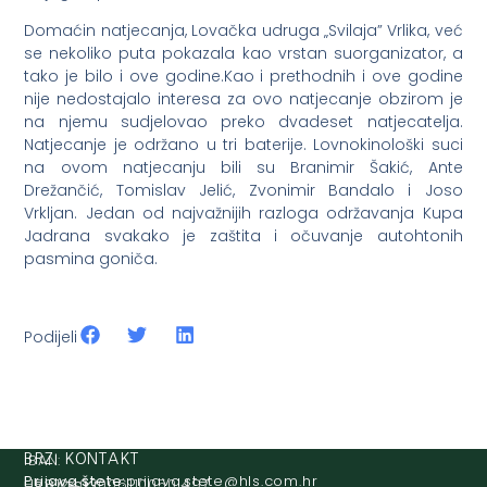
Domaćin natjecanja, Lovačka udruga „Svilaja” Vrlika, već
se nekoliko puta pokazala kao vrstan suorganizator, a
tako je bilo i ove godine.Kao i prethodnih i ove godine
nije nedostajalo interesa za ovo natjecanje obzirom je
na njemu sudjelovao preko dvadeset natjecatelja.
Natjecanje je održano u tri baterije. Lovnokinološki suci
na ovom natjecanju bili su Branimir Šakić, Ante
Drežančić, Tomislav Jelić, Zvonimir Bandalo i Joso
Vrkljan. Jedan od najvažnijih razloga održavanja Kupa
Jadrana svakako je zaštita i očuvanje autohtonih
pasmina goniča.
Podijeli
IBAN:
BRZI KONTAKT
Prijava štete:
@etets.avajirp
rh.moc.slh
HR8124020061100501497
HRVATSKI