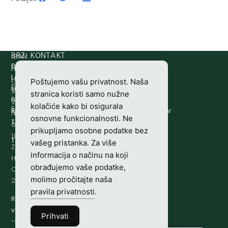
IBAN:
BRZI KONTAKT
Prijava štete:
@etets.avajirp
rh.moc.slh
HR8124020061100501497
HRVATSKI
Lovne iskaznice:
@acinzaksi
rh.moc.slh
LOVAČKI
Poštujemo vašu privatnost. Naša
SWIFT/BIC
Lovno osposobljavanje:
@ofni
rh.ude-slh
SAVEZ
stranica koristi samo nužne
:
Redakcija/ digitalni mediji:
@aidem
rh.sl
Vladimira
kolačiće kako bi osigurala
ESBCHR22
Računovodstvo:
@ovtsdovonucar
rh.moc.slh
Nazora
osnovne funkcionalnosti. Ne
Tajništvo:
@slh
rh.sl
63
prikupljamo osobne podatke bez
10000
Telefon:
+385 (0)1 48 34 560
vašeg pristanka. Za više
Zagreb,
informacija o načinu na koji
Hrvatska
obrađujemo vaše podatke,
OIB-
molimo pročitajte naša
28817560444
pravila privatnosti
.
Radno
vrijeme:
7:00
Prihvati
–