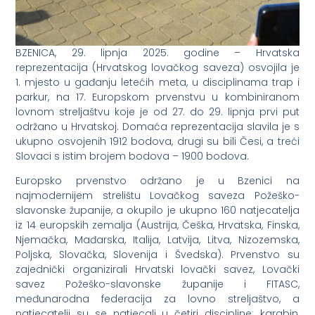
BZENICA, 29. lipnja 2025. godine – Hrvatska
reprezentacija (Hrvatskog lovačkog saveza) osvojila je
1. mjesto u gađanju letećih meta, u disciplinama trap i
parkur, na 17. Europskom prvenstvu u kombiniranom
lovnom streljaštvu koje je od 27. do 29. lipnja prvi put
održano u Hrvatskoj. Domaća reprezentacija slavila je s
ukupno osvojenih 1912 bodova, drugi su bili Česi, a treći
Slovaci s istim brojem bodova – 1900 bodova.
Europsko prvenstvo održano je u Bzenici na
najmodernijem strelištu Lovačkog saveza Požeško-
slavonske županije, a okupilo je ukupno 160 natjecatelja
iz 14 europskih zemalja (Austrija, Češka, Hrvatska, Finska,
Njemačka, Mađarska, Italija, Latvija, Litva, Nizozemska,
Poljska, Slovačka, Slovenija i Švedska). Prvenstvo su
zajednički organizirali Hrvatski lovački savez, Lovački
savez Požeško-slavonske županije i FITASC,
međunarodna federacija za lovno streljaštvo, a
natjecatelji su se natjecali u četiri discipline: karabin,