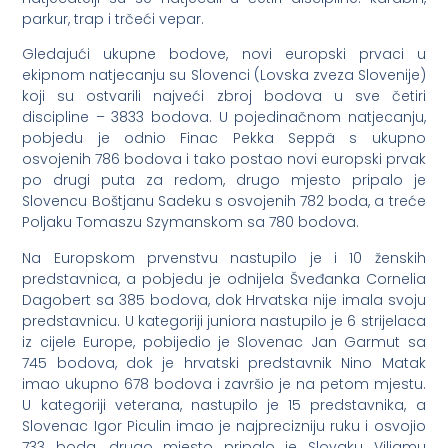
parkur, trap i trčeći vepar.
Gledajući ukupne bodove, novi europski prvaci u
ekipnom natjecanju su Slovenci (Lovska zveza Slovenije)
koji su ostvarili najveći zbroj bodova u sve četiri
discipline – 3833 bodova. U pojedinačnom natjecanju,
pobjedu je odnio Finac Pekka Seppä s ukupno
osvojenih 786 bodova i tako postao novi europski prvak
po drugi puta za redom, drugo mjesto pripalo je
Slovencu Boštjanu Sadeku s osvojenih 782 boda, a treće
Poljaku Tomaszu Szymanskom sa 780 bodova.
Na Europskom prvenstvu nastupilo je i 10 ženskih
predstavnica, a pobjedu je odnijela Šveđanka Cornelia
Dagobert sa 385 bodova, dok Hrvatska nije imala svoju
predstavnicu. U kategoriji juniora nastupilo je 6 strijelaca
iz cijele Europe, pobijedio je Slovenac Jan Garmut sa
745 bodova, dok je hrvatski predstavnik Nino Matak
imao ukupno 678 bodova i završio je na petom mjestu.
U kategoriji veterana, nastupilo je 15 predstavnika, a
Slovenac Igor Piculin imao je najprecizniju ruku i osvojio
733 boda, drugo mjesto pripalo je Slovaku Viliamu