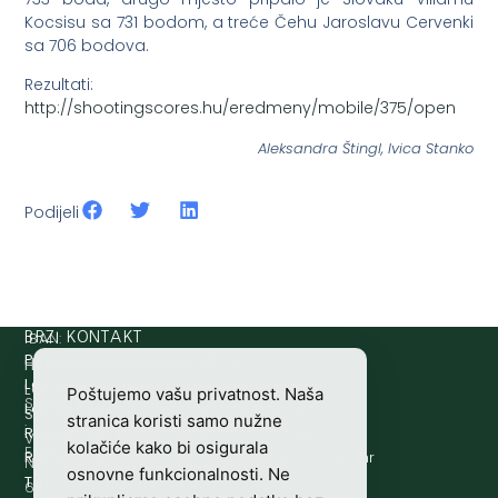
Kocsisu sa 731 bodom, a treće Čehu Jaroslavu Cervenki
sa 706 bodova.
Rezultati:
http://shootingscores.hu/eredmeny/mobile/375/open
Aleksandra Štingl, Ivica Stanko
Podijeli
IBAN:
BRZI KONTAKT
Prijava štete:
@etets.avajirp
rh.moc.slh
HR8124020061100501497
HRVATSKI
Lovne iskaznice:
@acinzaksi
rh.moc.slh
LOVAČKI
Poštujemo vašu privatnost. Naša
SWIFT/BIC
Lovno osposobljavanje:
@ofni
rh.ude-slh
SAVEZ
stranica koristi samo nužne
:
Redakcija/ digitalni mediji:
@aidem
rh.sl
Vladimira
kolačiće kako bi osigurala
ESBCHR22
Računovodstvo:
@ovtsdovonucar
rh.moc.slh
Nazora
osnovne funkcionalnosti. Ne
Tajništvo:
@slh
rh.sl
63