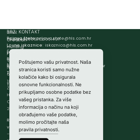
IBAN:
BRZI KONTAKT
Prijava štete:
@etets.avajirp
rh.moc.slh
HR8124020061100501497
Croatian
Lovne iskaznice:
@acinzaksi
rh.moc.slh
Hunting
SWIFT/BIC
Lovno osposobljavanje:
@ofni
rh.ude-slh
Federation
:
Redakcija/ digitalni mediji:
@aidem
rh.sl
Vladimira
Poštujemo vašu privatnost. Naša
ESBCHR22
Računovodstvo:
@ovtsdovonucar
rh.moc.slh
Nazora
stranica koristi samo nužne
Tajništvo:
@slh
rh.sl
63
kolačiće kako bi osigurala
10000
Telefon:
+385 (0)1 48 34 560
osnovne funkcionalnosti. Ne
Zagreb,
prikupljamo osobne podatke bez
Hrvatska
vašeg pristanka. Za više
OIB-
informacija o načinu na koji
28817560444
obrađujemo vaše podatke,
Radno
molimo pročitajte naša
vrijeme:
7:00
pravila privatnosti
.
–