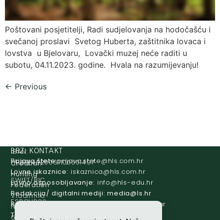
Poštovani posjetitelji, Radi sudjelovanja na hodočašću i
svečanoj proslavi Svetog Huberta, zaštitnika lovaca i
lovstva u Bjelovaru, Lovački muzej neće raditi u
subotu, 04.11.2023. godine. Hvala na razumijevanju!
←
Previous
IBAN:
BRZI KONTAKT
Prijava štete:
@etets.avajirp
rh.moc.slh
HR8124020061100501497
Croatian
Lovne iskaznice:
@acinzaksi
rh.moc.slh
Hunting
SWIFT/BIC
Lovno osposobljavanje:
@ofni
rh.ude-slh
Federation
:
Redakcija/ digitalni mediji:
@aidem
rh.sl
Vladimira
ESBCHR22
Računovodstvo:
@ovtsdovonucar
rh.moc.slh
Nazora
Tajništvo:
@slh
rh.sl
63